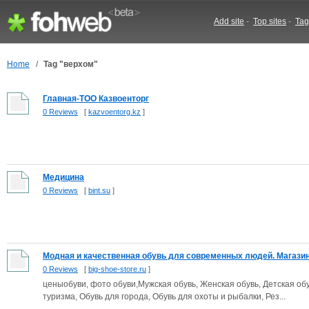
Add site
-
Top sites
-
Tag
Home
/
Tag "верхом"
Главная-ТОО Казвоенторг
0 Reviews
[
kazvoentorg.kz
]
Медицина
0 Reviews
[
bint.su
]
Модная и качественная обувь для современных людей. Магазин 
0 Reviews
[
big-shoe-store.ru
]
ценыобуви, фото обуви,Мужская обувь, Женская обувь, Детская об
туризма, Обувь для города, Обувь для охоты и рыбалки, Рез...