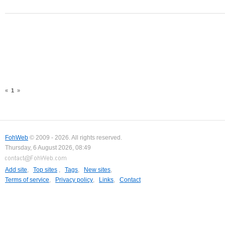
«
1
»
FohWeb
© 2009 - 2026. All rights reserved.
Thursday, 6 August 2026, 08:49
Add site
,
Top sites
,
Tags
,
New sites
,
Terms of service
,
Privacy policy
,
Links
,
Contact