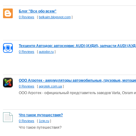
Блог "Все обо всем"
0 Reviews
[
belkaim.blogspot.com
]
Техцентр Автодор: автосервис AUDI (АУДИ), запчасти AUDI (АУД
0 Reviews
[
autodor.ru
]
ООО Агротек - аккумуляторы автомобильные, грузовые, мотоцик
0 Reviews
[
agrotek.com.ua
]
ООО Агротек - официальный представитель заводов Varta, Osram и 
Что такое путешествия?
0 Reviews
[
1ctp.ru
]
Что такое путешествия?