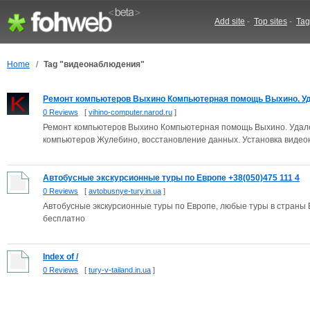
Add site
-
Top sites
-
Tag
Home
/
Tag "видеонаблюдения"
Ремонт компьютеров Выхино Компьютерная помощь Выхино. Уда
0 Reviews
[
vihino-computer.narod.ru
]
Ремонт компьютеров Выхино Компьютерная помощь Выхино. Удал
компьютеров Жулебино, восстановление данных. Установка видеон
Автобусные экскурсионные туры по Европе +38(050)475 111 4
0 Reviews
[
avtobusnye-tury.in.ua
]
Автобусные экскурсионные туры по Европе, любые туры в страны Е
бесплатно
Index of /
0 Reviews
[
tury-v-tailand.in.ua
]