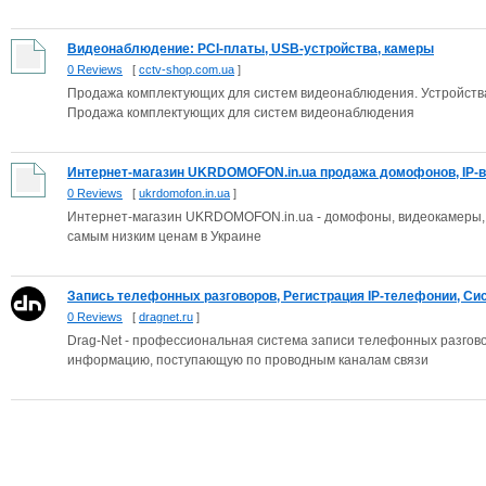
Видеонаблюдение: PCI-платы, USB-устройства, камеры
0 Reviews
[
cctv-shop.com.ua
]
Продажа комплектующих для систем видеонаблюдения. Устройств
Продажа комплектующих для систем видеонаблюдения
Интернет-магазин UKRDOMOFON.in.ua продажа домофонов, IP-в
0 Reviews
[
ukrdomofon.in.ua
]
Интернет-магазин UKRDOMOFON.in.ua - домофоны, видеокамеры, 
самым низким ценам в Украине
Запись телефонных разговоров, Регистрация IP-телефонии, Сис
0 Reviews
[
dragnet.ru
]
Drag-Net - профессиональная система записи телефонных разгово
информацию, поступающую по проводным каналам связи