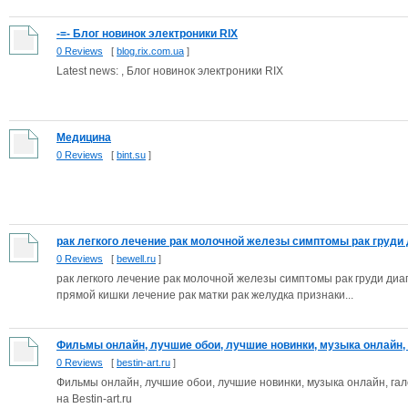
-=- Блог новинок электроники RIX
0 Reviews
[
blog.rix.com.ua
]
Latest news: , Блог новинок электроники RIX
Медицина
0 Reviews
[
bint.su
]
рак легкого лечение рак молочной железы симптомы рак груди д
0 Reviews
[
bewell.ru
]
рак легкого лечение рак молочной железы симптомы рак груди диа
прямой кишки лечение рак матки рак желудка признаки...
Фильмы онлайн, лучшие обои, лучшие новинки, музыка онлайн, б
0 Reviews
[
bestin-art.ru
]
Фильмы онлайн, лучшие обои, лучшие новинки, музыка онлайн, гал
на Bestin-art.ru