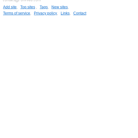
Add site
,
Top sites
,
Tags
,
New sites
,
Terms of service
,
Privacy policy
,
Links
,
Contact