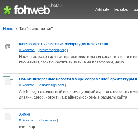
Add site
-
Top sites
-
Tag
Home
/
Tag "выделяется"
Казино играть - Честные обзоры для Казахстана
0 Reviews
[
projecthopeny.org
]
Насколько важен для вас прямой ввод и вывод средств в тенге и и
ключевыми, стоит обратить внимание на платформы, демо...
Cамые интересные новости в мире современной архитектуры и д
0 Reviews
[
ask4design.com
]
Ask4design-ежедневный информационный журнал о новостях в мир
дизайн, декор, новости, дизайнеры-основные разделы сайта
Химик
0 Reviews
[
chemmy.ru
]
азот, бор