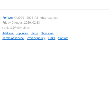
FohWeb
© 2009 - 2026. All rights reserved.
Friday, 7 August 2026, 02:33
Add site
,
Top sites
,
Tags
,
New sites
,
Terms of service
,
Privacy policy
,
Links
,
Contact