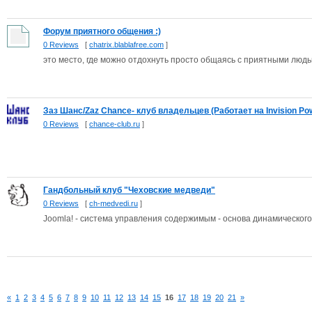
Форум приятного общения :)
0 Reviews
[
chatrix.blablafree.com
]
это место, где можно отдохнуть просто общаясь с приятными люд
Заз Шанс/Zaz Chance- клуб владельцев (Работает на Invision Pow
0 Reviews
[
chance-club.ru
]
Гандбольный клуб "Чеховские медведи"
0 Reviews
[
ch-medvedi.ru
]
Joomla! - система управления содержимым - основа динамическог
«
1
2
3
4
5
6
7
8
9
10
11
12
13
14
15
16
17
18
19
20
21
»