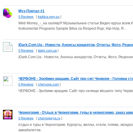
Муз-Портал #1
0 Reviews
[
klubica.moy.su
]
Web Money_-_на халяву!!! Музыкальные статьи Видео курсы всем И
Instrumental Programs Sample Bitva za Respect Rap, Hip-Hop, R...
iDark.Com.Ua - Новости, Анонсы концертов, Отчеты, Фото, Реценз
0 Reviews
[
idark.com.ua
]
iDark.Com.Ua - Новости, Анонсы концертов, Отчеты, Фото, Рецензи
ЧЕРВОНЕ - Зробимо кращим. Сайт про смт Червоне - Головна стор
0 Reviews
[
chervone.com
]
ЧЕРВОНЕ - Зробимо кращим. Сайт про селище міського типу Червоне
Черногория - Отдых в Черногории, туры в черногорию, заказ авиа
0 Reviews
[
chernogorya.ru
]
отдых и туры в Черногорию. Курорты, виллы, отели, пляжи, экскур
авиабилетов.