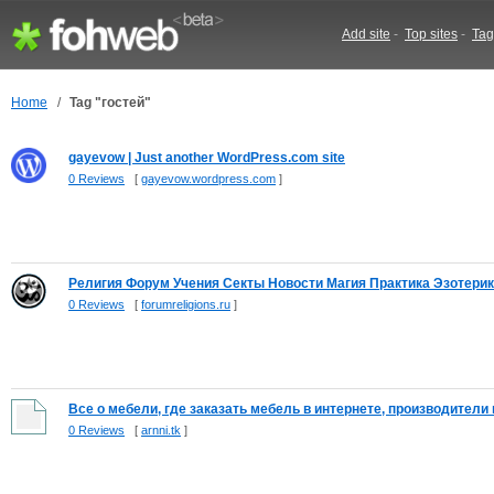
Add site
-
Top sites
-
Tag
Home
/
Tag "гостей"
gayevow | Just another WordPress.com site
0 Reviews
[
gayevow.wordpress.com
]
Религия Форум Учения Секты Новости Магия Практика Эзотерика
0 Reviews
[
forumreligions.ru
]
Все о мебели, где заказать мебель в интернете, производители м
0 Reviews
[
arnni.tk
]