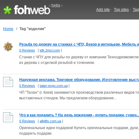
Add site
-
Top sites
-
Tag
Home
/
Tag "изделия"
Резьба по дереву на станках с ЧПУ, Декор в интерьере, Мебель из
0 Reviews
[
tdk.2mcl.com
]
Станки с ЧПУ для резьбы по дереву от компании Технодревкомпле
из дерева с отделкой резьбой и точением.
Наружная реклама. Торговое оборудование. Изготовление выста
0 Reviews
[
talan-expo.com.ua
]
ЧП "Талан" (г. Киев) занимается производством различных видов т
выставочных стендов. Мы предлагаем оборудование...
Что и как подарить ? На день рождения - купить подарки, сувен..
0 Reviews
[
allgifts.com.ua
]
Оригинальные идеи подарков! Купить оригинальные подарки, духи,
подарить подарки.