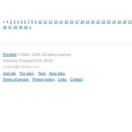
«
1
2
3
4
5
6
7
8
9
10
11
12
13
14
15
16
17
18
19
20
21
22
23
24
25
26
27
46
47
48
49
50
»
FohWeb
© 2009 - 2026. All rights reserved.
Saturday, 8 August 2026, 06:52
Add site
,
Top sites
,
Tags
,
New sites
,
Terms of service
,
Privacy policy
,
Links
,
Contact