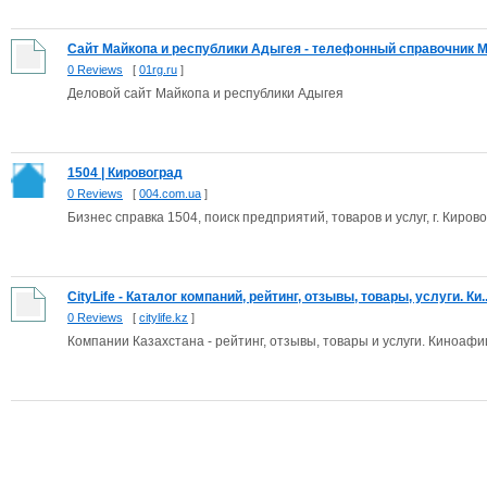
Сайт Майкопа и республики Адыгея - телефонный справочник Ма
0 Reviews
[
01rg.ru
]
Деловой сайт Майкопа и республики Адыгея
1504 | Кировоград
0 Reviews
[
004.com.ua
]
Бизнес справка 1504, поиск предприятий, товаров и услуг, г. Киров
CityLife - Каталог компаний, рейтинг, отзывы, товары, услуги. Ки..
0 Reviews
[
citylife.kz
]
Компании Казахстана - рейтинг, отзывы, товары и услуги. Киноаф