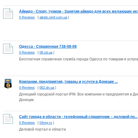
Айкидо - Спорт, туризм - Занятия айкидо для всех желающих нез
0 Reviews
[
aikido.simf.com.ua
]
Одесса - Справочная 738-08-08
0 Reviews
[
08.od.ua
]
Бесплатная справочная служба города Одесса по товарам и услугам
Компании, предприятия, товары и услуги в Донецке ...
0 Reviews
[
062.dn.ua
]
Донецкий городской портал IPM. Все компании и предприятия в Дон
Донецке.
Сайт города и области - телефонный справочник – деловой по...
0 Reviews
[
04reg.ru
]
Деловой портал и области