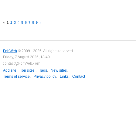
«
1
2
3
4
5
6
7
8
9
»
FohWeb
© 2009 - 2026. All rights reserved.
Friday, 7 August 2026, 18:49
Add site
,
Top sites
,
Tags
,
New sites
,
Terms of service
,
Privacy policy
,
Links
,
Contact