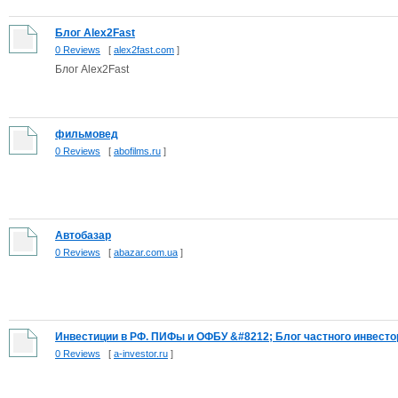
Блог Alex2Fast
0 Reviews
[
alex2fast.com
]
Блог Alex2Fast
фильмовед
0 Reviews
[
abofilms.ru
]
Автобазар
0 Reviews
[
abazar.com.ua
]
Инвестиции в РФ. ПИФы и ОФБУ &#8212; Блог частного инвесто
0 Reviews
[
a-investor.ru
]