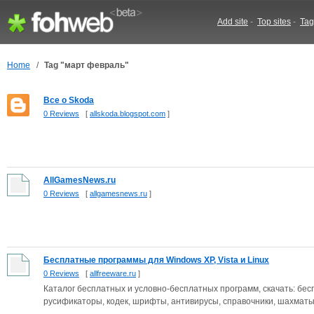
Add site
-
Top sites
-
Tag
Home
/
Tag "март февраль"
Все о Skoda
0 Reviews
[
allskoda.blogspot.com
]
AllGamesNews.ru
0 Reviews
[
allgamesnews.ru
]
Бесплатные программы для Windows XP, Vista и Linux
0 Reviews
[
allfreeware.ru
]
Каталог бесплатных и условно-бесплатных программ, скачать: бесп
русификаторы, кодек, шрифты, антивирусы, справочники, шахматы.