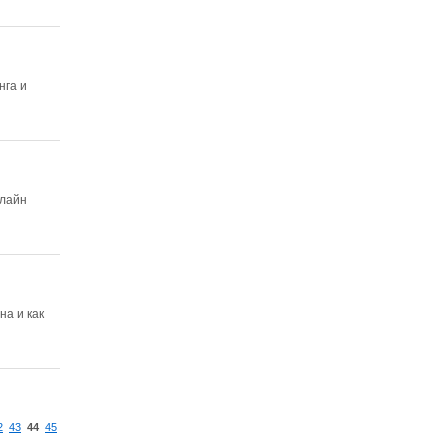
нга и
нлайн
на и как
2
43
44
45