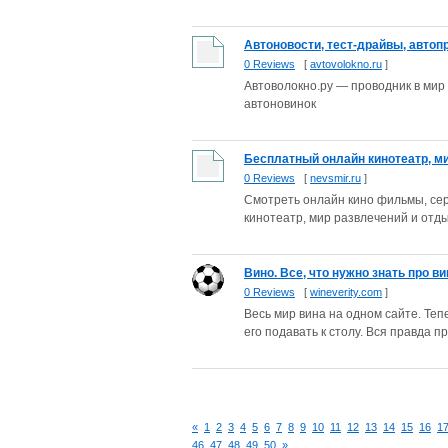
Автоновости, тест-драйвы, автопр
0 Reviews
[
avtovolokno.ru
]
Автоволокно.ру — проводник в мир 
автоновинок
Бесплатный онлайн кинотеатр, м
0 Reviews
[
nevsmir.ru
]
Смотреть онлайн кино фильмы, сер
кинотеатр, мир развлечений и отд
Вино. Все, что нужно знать про вин
0 Reviews
[
wineverity.com
]
Весь мир вина на одном сайте. Тепе
его подавать к столу. Вся правда про
«
1
2
3
4
5
6
7
8
9
10
11
12
13
14
15
16
1
46
47
48
49
50
»