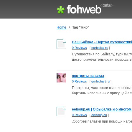
Home
/
Tag "мир"
Наш Байкал - Портал путешествий 
0 Reviews
[
ourbaikal.ru
]
Путешествия по Байкалу, туризм, т
достопримечательности, помощь Ба
портреты на заказ
0 Reviews
[
gorlachart.ru
]
Портреты, мастерски выполненные
Картины исполнены с присущей авто
eelsoup.eu | О рыбалке и о многом
0 Reviews
[
eelsoup.eu
]
.Обогрев палатки при помощи нагрет