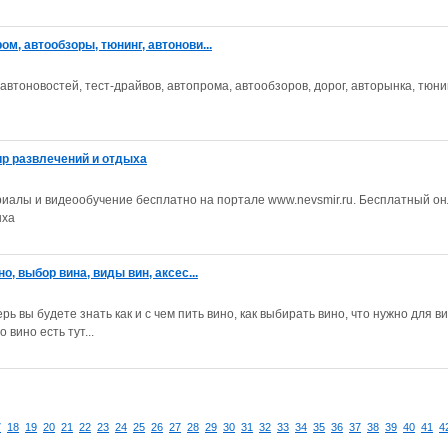
ом, автообзоры, тюнинг, автонови...
автоновостей, тест-драйвов, автопрома, автообзоров, дорог, авторынка, тюни
ир развлечений и отдыха
иалы и видеообучение бесплатно на портале www.nevsmir.ru. Бесплатный о
ыха
о, выбор вина, виды вин, аксес...
рь вы будете знать как и с чем пить вино, как выбирать вино, что нужно для ви
 вино есть тут...
7
18
19
20
21
22
23
24
25
26
27
28
29
30
31
32
33
34
35
36
37
38
39
40
41
4