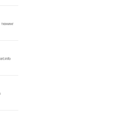
о тюнинг
t.info
и