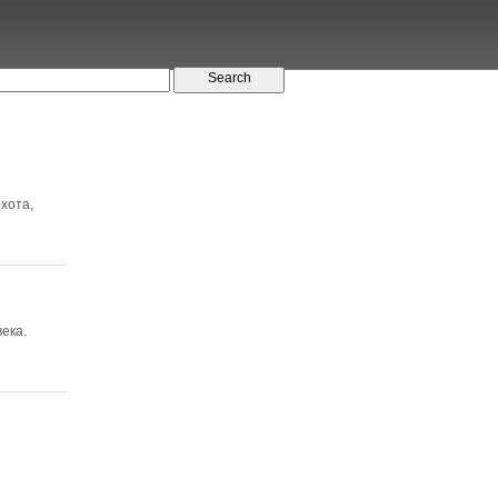
хота,
ека.