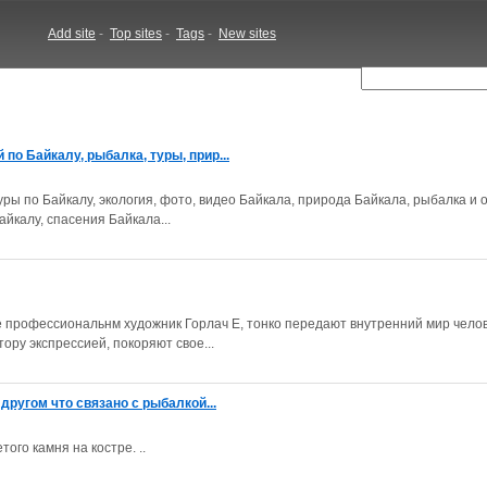
Add site
-
Top sites
-
Tags
-
New sites
по Байкалу, рыбалка, туры, прир...
уры по Байкалу, экология, фото, видео Байкала, природа Байкала, рыбалка и о
йкалу, спасения Байкала...
 профессиональнм художник Горлач Е, тонко передают внутренний мир челов
ру экспрессией, покоряют свое...
 другом что связано с рыбалкой...
ого камня на костре. ..