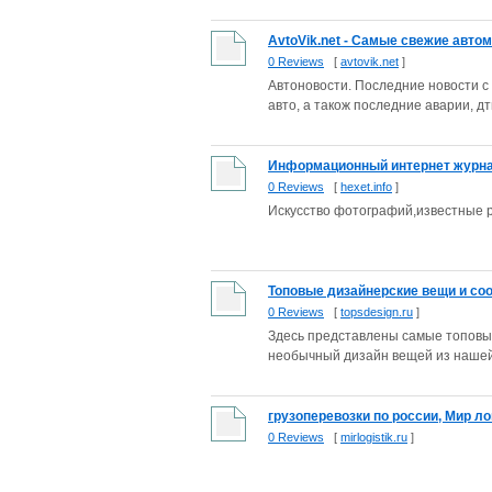
AvtoVik.net - Самые свежие авто
0 Reviews
[
avtovik.net
]
Автоновости. Последние новости с
авто, а також последние аварии, дт
Информационный интернет журнал
0 Reviews
[
hexet.info
]
Искусство фотографий,известные р
Топовые дизайнерские вещи и со
0 Reviews
[
topsdesign.ru
]
Здесь представлены самые топовые
необычный дизайн вещей из нашей 
грузоперевозки по россии, Мир ло
0 Reviews
[
mirlogistik.ru
]