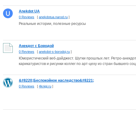
Anekdot UA
0 Reviews
[
anekdotua.narod.ru
]
Реальные истории, полезные ресурсы
Анекдот с Бородой
0 Reviews
[
anekdot-s-borodoj.ru
]
Юмористический веб-дайджест. Шутки прошлых лет. Ретро-анекдо
карикатуристов и рисунки коллег по арт-цеху из стран бывшего соцл
&#8220;Беспокойное наследство&#8221;
0 Reviews
[
4knigi.ru
]