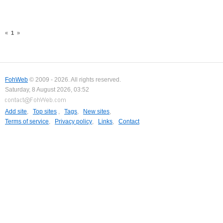
«
1
»
FohWeb
© 2009 - 2026. All rights reserved.
Saturday, 8 August 2026, 03:52
Add site
,
Top sites
,
Tags
,
New sites
,
Terms of service
,
Privacy policy
,
Links
,
Contact