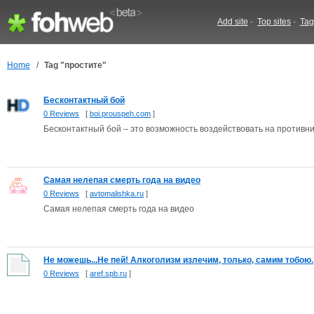
Add site
-
Top sites
-
Tag
Home
/
Tag "простите"
Бесконтактный бой
0 Reviews
[
boi.prouspeh.com
]
Бесконтактный бой – это возможность воздействовать на противни
Самая нелепая смерть года на видео
0 Reviews
[
avtomalishka.ru
]
Самая нелепая смерть года на видео
Не можешь...Не пей! Алкоголизм излечим, только, самим тобою.
0 Reviews
[
aref.spb.ru
]