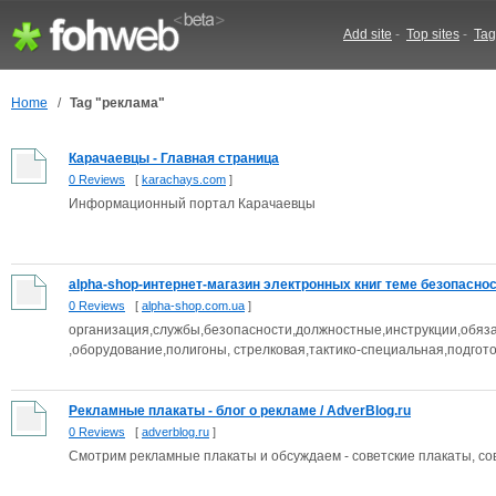
Add site
-
Top sites
-
Tag
Home
/
Tag "реклама"
Карачаевцы - Главная страница
0 Reviews
[
karachays.com
]
Информационный портал Карачаевцы
alpha-shop-интернет-магазин электронных книг теме безопасност
0 Reviews
[
alpha-shop.com.ua
]
организация,службы,безопасности,должностные,инструкции,обяз
,оборудование,полигоны, стрелковая,тактико-специальная,подгото
Рекламные плакаты - блог о рекламе / AdverBlog.ru
0 Reviews
[
adverblog.ru
]
Смотрим рекламные плакаты и обсуждаем - советские плакаты, с