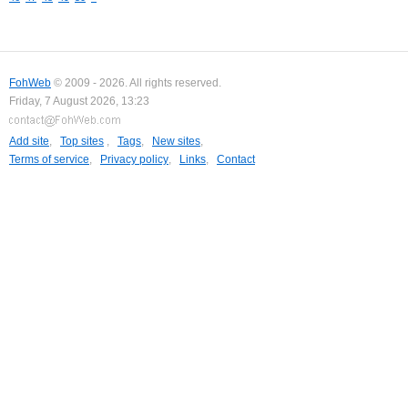
FohWeb
© 2009 - 2026. All rights reserved.
Friday, 7 August 2026, 13:23
Add site
,
Top sites
,
Tags
,
New sites
,
Terms of service
,
Privacy policy
,
Links
,
Contact