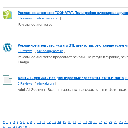
Рекламное агентство "СОНАТА". Полиграфия сувенирка наружна
0 Reviews
[
adv-sonata.com
]
Рекламное агентство
Рекламное агентство, услуги BTL агентства, рекламные услуги в 
0 Reviews
[
adv-energy.com.ua
]
Рекламное агентство предлагает рекламные услуги в Украине, рекл
Energy
Adult All Эротика - Все для взрослых : рассказы, статьи, фото, п.
0 Reviews
[
adult-all.com
]
Adult All Эротика - Все для взрослых : рассказы, статьи, фото, пс
«
1
2
3
4
5
6
7
8
9
10
11
12
13
14
15
16
17
18
19
20
21
22
23
24
25
26
27
46
47
48
49
50
»