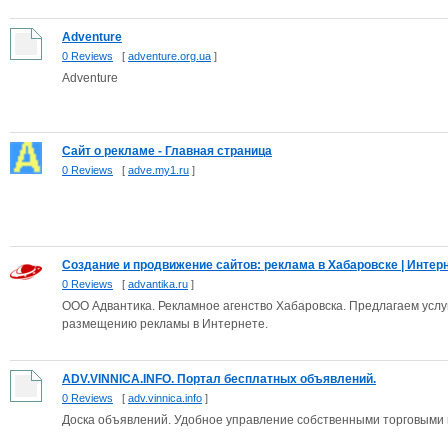
Adventure
0 Reviews
[
adventure.org.ua
]
Adventure
Сайт о рекламе - Главная страница
0 Reviews
[
adve.my1.ru
]
Создание и продвижение сайтов: реклама в Хабаровске | Интерне
0 Reviews
[
advantika.ru
]
ООО Адвантика. Рекламное агенство Хабаровска. Предлагаем услуг
размещению рекламы в Интернете.
ADV.VINNICA.INFO. Портал бесплатных объявлений.
0 Reviews
[
adv.vinnica.info
]
Доска объявлений. Удобное управление собственными торговыми