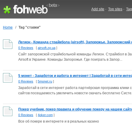
Add site
-
Top sites
-
Tag
Home
/
Tag "ставки"
Легион - Команда страйкбола (airsoft), Запорожье. Запорожский ст
0 Reviews
[
airsoft.zp.ua
]
Сайт запорожской страйкбольной команды Легион. Страйкбол в Запо
Airsoft в Украине. Команды Запорожья. Где поиграть в Запор...
5 монет - Заработок и работа в интернет | Заработай в сети интер.
0 Reviews
[
5monet.ru
]
Заработай в сети интернет работа партнёрская программа клики 
сайтов посещаемость увеличить новости скачать бесплатно Систе.
Покер учебник, покер правила и обучение покеру на нашем сайт
0 Reviews
[
4oker.com
]
Все об покере в интернете и в реальных казино