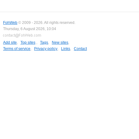
FohWeb
© 2009 - 2026. All rights reserved.
Thursday, 6 August 2026, 10:04
Add site
,
Top sites
,
Tags
,
New sites
,
Terms of service
,
Privacy policy
,
Links
,
Contact