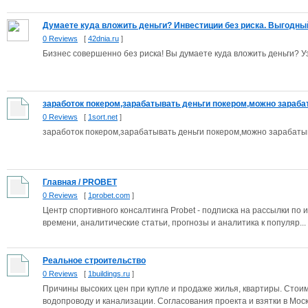
Думаете куда вложить деньги? Инвестиции без риска. Выгодный 
0 Reviews
[
42dnia.ru
]
Бизнес совершенно без риска! Вы думаете куда вложить деньги? Уз
заработок покером,зарабатывать деньги покером,можно зарабат
0 Reviews
[
1sort.net
]
заработок покером,зарабатывать деньги покером,можно зарабаты
Главная / PROBET
0 Reviews
[
1probet.com
]
Центр спортивного консалтинга Probet - подписка на рассылки п
времени, аналитические статьи, прогнозы и аналитика к популяр...
Реальное строительство
0 Reviews
[
1buildings.ru
]
Причины высоких цен при купле и продаже жилья, квартиры. Стоим
водопроводу и канализации. Согласования проекта и взятки в Моск.