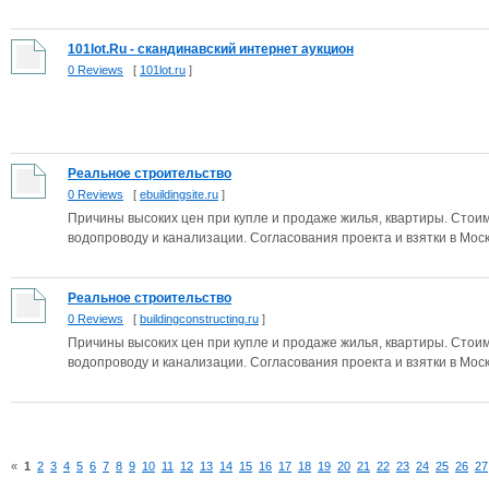
101lot.Ru - скандинавский интернет аукцион
0 Reviews
[
101lot.ru
]
Реальное строительство
0 Reviews
[
ebuildingsite.ru
]
Причины высоких цен при купле и продаже жилья, квартиры. Стоим
водопроводу и канализации. Согласования проекта и взятки в Моск.
Реальное строительство
0 Reviews
[
buildingconstructing.ru
]
Причины высоких цен при купле и продаже жилья, квартиры. Стоим
водопроводу и канализации. Согласования проекта и взятки в Моск.
«
1
2
3
4
5
6
7
8
9
10
11
12
13
14
15
16
17
18
19
20
21
22
23
24
25
26
27