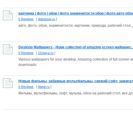
картинка | фото | обои | фото знаменитости обои | фото авто обои.
0 Reviews
[
4desktop.ru
]
авто, фото, обои, знаменитости, картинки, природа, рабочий стол,
Desktop Wallpapers - Huge collection of amazing screen wallpaper..
0 Reviews
[
21maya.ru
]
Various wallpapers for your desktop. Amazing collection of full screen w
downloads.
Новые фильмы, забавные мультфильмы, свежий софт, зажигате
0 Reviews
[
0twar.ru
]
Фильмы, мультфильмы, софт, музыка, обои на рабочий стол, все д