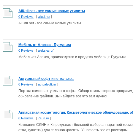
AllUtil.net - все самые новые утилиты
0 Reviews
[
allutil.net
]
AllUtil.net - все самые новые утилиты
Мебель от Алекса - Бугульма
0 Reviews
[
aleks-a.ru
]
Мебель от Алекса, производство и продажа мебели, г. Бугульма
Актуальный софт и не только...
0 Reviews
[
actualsoft.ru
]
Портал самого актуального софта. Обзор компьютерных программ, 
обновление файлов. Вы найдете все что вам нужно!
Аппаратная косметология. Косметологическое оборудование, об
0 Reviews
[
7sun.ru
]
Компания СЛИН и К предлагает большой выбор аппаратной космет
стол, кушетки) для салонов красоты. У нас есть все от расходны...