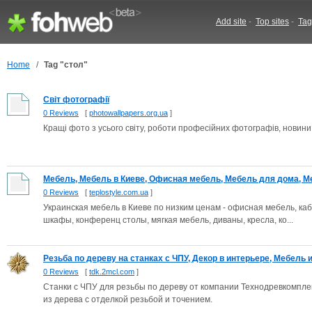
Add site
-
Top sites
-
Tag
Home
/
Tag "стол"
Світ фотографії
0 Reviews
[
photowallpapers.org.ua
]
Кращі фото з усього світу, роботи професійних фотографів, новини ф
Мебель, Мебель в Киеве, Офисная мебель, Мебель для дома, Ме
0 Reviews
[
teplostyle.com.ua
]
Украинская мебель в Киеве по низким ценам - офисная мебель, ка
шкафы, конференц столы, мягкая мебель, диваны, кресла, ко...
Резьба по дереву на станках с ЧПУ, Декор в интерьере, Мебель из
0 Reviews
[
tdk.2mcl.com
]
Станки с ЧПУ для резьбы по дереву от компании Технодревкомпле
из дерева с отделкой резьбой и точением.