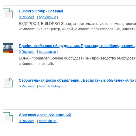
BuildPro Group - Главная
0 Reviews
[
bpg.com.ua
]
БУДПРОФИ, BUILDPRO Group, строительство, девелопмент, произв
комплекс, бизнес-центр, жилой комплекс, проектирование, инвестир
Профилегибочное оборудование. Производство оборудования дл
0 Reviews
[
boracom.ru
]
БОРА - профилегибочное оборудование - производство оборудов
сайдинга, листогибы
Строительная доска объявлений. . Бесплатные объявления по с
0 Reviews
[
board.linkstroy.ru
]
Донецкая доска объявлений
0 Reviews
[
board.dn.ua
]