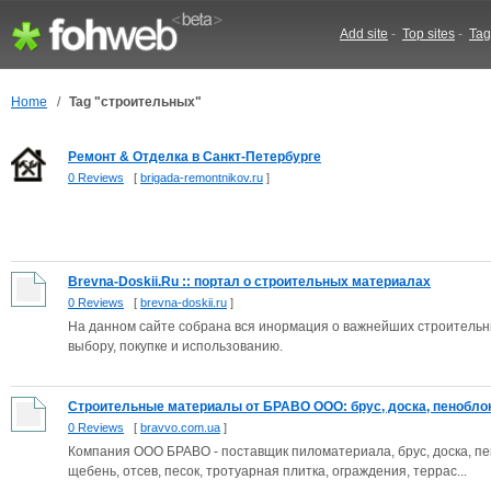
Add site
-
Top sites
-
Tag
Home
/
Tag "строительных"
Ремонт & Отделка в Санкт-Петербурге
0 Reviews
[
brigada-remontnikov.ru
]
Brevna-Doskii.Ru :: портал о строительных материалах
0 Reviews
[
brevna-doskii.ru
]
На данном сайте собрана вся инормация о важнейших строительн
выбору, покупке и использованию.
Строительные материалы от БРАВО ООО: брус, доска, пеноблок,
0 Reviews
[
bravvo.com.ua
]
Компания ООО БРАВО - поставщик пиломатериала, брус, доска, пено
щебень, отсев, песок, тротуарная плитка, ограждения, террас...