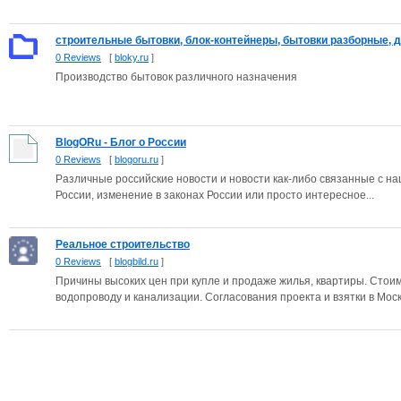
строительные бытовки, блок-контейнеры, бытовки разборные, д
0 Reviews
[
bloky.ru
]
Производство бытовок различного назначения
BlogORu - Блог о России
0 Reviews
[
blogoru.ru
]
Различные российские новости и новости как-либо связанные с на
России, изменение в законах России или просто интересное...
Реальное строительство
0 Reviews
[
blogbild.ru
]
Причины высоких цен при купле и продаже жилья, квартиры. Стоим
водопроводу и канализации. Согласования проекта и взятки в Моск.