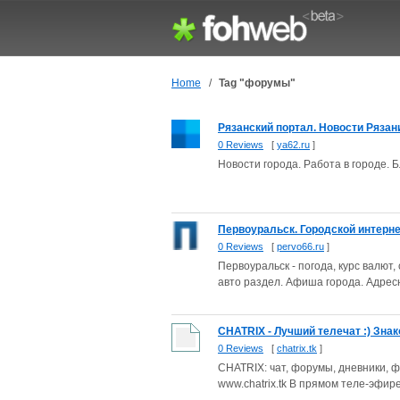
Home
/
Tag "форумы"
Рязанский портал. Новости Рязани 
0 Reviews
[
ya62.ru
]
Новости города. Работа в городе. 
Первоуральск. Городской интерне
0 Reviews
[
pervo66.ru
]
Первоуральск - погода, курс валют
авто раздел. Афиша города. Адресн
CHATRIX - Лучший телечат :) Зна
0 Reviews
[
chatrix.tk
]
CHATRIX: чат, форумы, дневники, ф
www.chatrix.tk В прямом теле-эфир