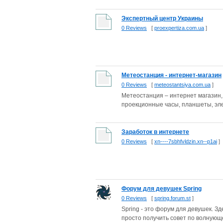
Экспертный центр Украины
0 Reviews
[
proexpertiza.com.ua
]
Метеостанция - интернет-магазин
0 Reviews
[
meteostantsiya.com.ua
]
Метеостанция – интернет магазин,
проекционные часы, планшеты, элек
Заработок в интернете
0 Reviews
[
xn----7sbhfvldzin.xn--p1ai
]
Форум для девушек Spring
0 Reviews
[
spring.forum.st
]
Spring - это форум для девушек. З
просто получить совет по волнующ