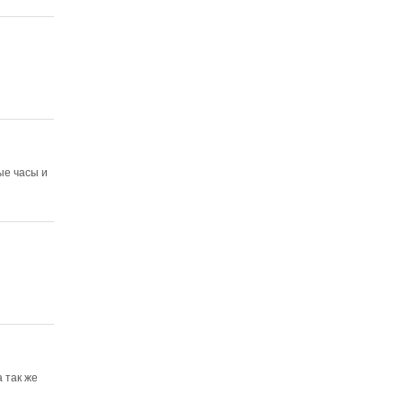
ые часы и
 так же