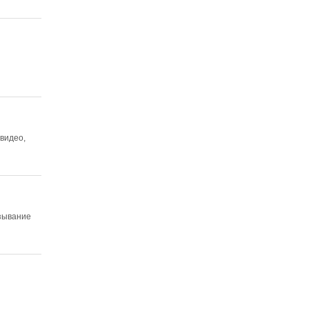
 видео,
азывание