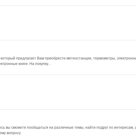
 который предлагает Вам приобрести метеостанции, термометры, электронн
тронные книги. На покупку...
десь вы сможете пообщаться на различные темы, найти подруг по интересам, а
ему вопросу.