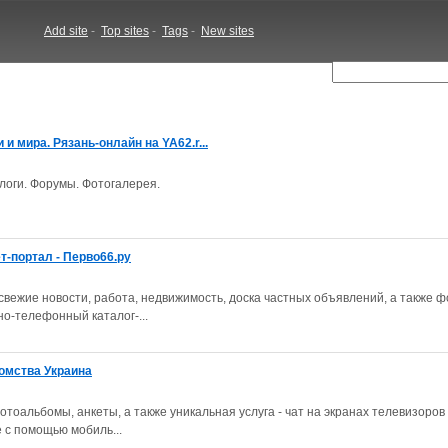
Add site
-
Top sites
-
Tags
-
New sites
и мира. Рязань-онлайн на YA62.r...
Блоги. Форумы. Фотогалерея.
т-портал - Перво66.ру
, свежие новости, работа, недвижимость, доска частных объявлений, а также 
о-телефонный каталог-...
комства Украина
отоальбомы, анкеты, а также уникальная услуга - чат на экранах телевизоров 
е с помощью мобиль...