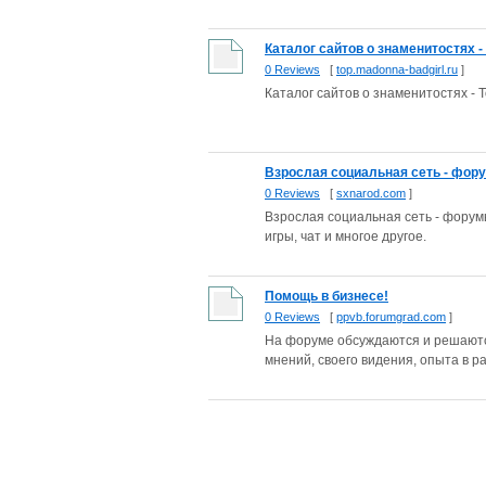
Каталог сайтов о знаменитостях - 
0 Reviews
[
top.madonna-badgirl.ru
]
Каталог сайтов о знаменитостях - 
Взрослая социальная сеть - форум
0 Reviews
[
sxnarod.com
]
Взрослая социальная сеть - форумы
игры, чат и многое другое.
Помощь в бизнесе!
0 Reviews
[
ppvb.forumgrad.com
]
На форуме обсуждаются и решаются
мнений, своего видения, опыта в ра