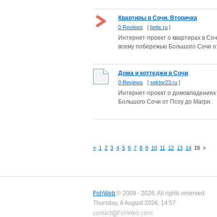
Квартиры в Сочи. Вторичка
0 Reviews
[
betix.ru
]
Интернет-проект о квартирах в Со
всему побережью Большого Сочи от
Дома и коттеджи в Сочи
0 Reviews
[
sektor23.ru
]
Интернет-проект о домовладениях 
Большого Сочи от Псоу до Магри.
«
1
2
3
4
5
6
7
8
9
10
11
12
13
14
15
»
FohWeb
© 2009 - 2026. All rights reserved.
Thursday, 6 August 2026, 14:57