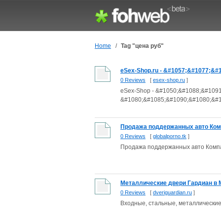
Home
/
Tag "цена руб"
eSex-Shop.ru - &#1057;&#1077;&#
0 Reviews
[
esex-shop.ru
]
eSex-Shop - &#1050;&#1088;&#109
&#1080;&#1085;&#1090;&#1080;&#10
Продажа поддержанных авто Ком
0 Reviews
[
globalporno.tk
]
Продажа поддержанных авто Комп
Металлические двери Гардиан в М
0 Reviews
[
dveriguardian.ru
]
Входные, стальные, металлические