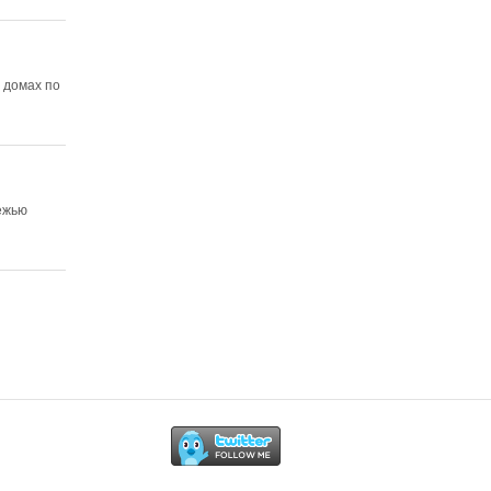
 домах по
ежью