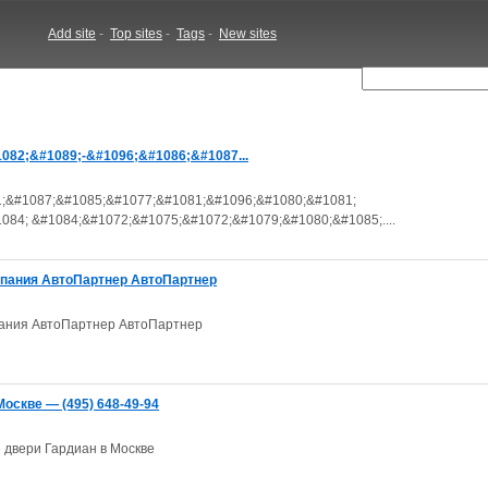
Add site
-
Top sites
-
Tags
-
New sites
1082;&#1089;-&#1096;&#1086;&#1087...
1;&#1087;&#1085;&#1077;&#1081;&#1096;&#1080;&#1081;
84; &#1084;&#1072;&#1075;&#1072;&#1079;&#1080;&#1085;....
пания АвтоПартнер АвтоПартнер
ания АвтоПартнер АвтоПартнер
оскве — (495) 648-49-94
 двери Гардиан в Москве