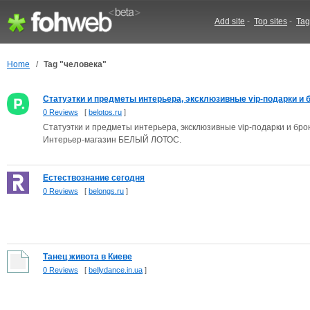
Add site
-
Top sites
-
Tag
Home
/
Tag "человека"
Статуэтки и предметы интерьера, эксклюзивные vip-подарки и бр
0 Reviews
[
belotos.ru
]
Статуэтки и предметы интерьера, эксклюзивные vip-подарки и бро
Интерьер-магазин БЕЛЫЙ ЛОТОС.
Естествознание сегодня
0 Reviews
[
belongs.ru
]
Танец живота в Киеве
0 Reviews
[
bellydance.in.ua
]