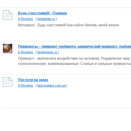
Будь счастливей! - Главная
0 Reviews
[
behappier.ru
]
Behappier - Будь счастливей! Как найти Любовь своей жизни.
Привороты – приворот любимого, кармический приворот, любовн
0 Reviews
[
beginmagic.ru
]
Приворот - магическое воздействие на человека. Подавление чакр
психологические, комбинированные. Слабые и сильные привороты.
Постели на заказ
0 Reviews
[
bed.oraplus.com.ua
]