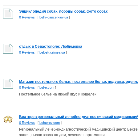
Энциклопедия собак, породы собак, фото собак
0 Reviews
[
belly-dance.kiev.ua
]
отдых в Севастополе: Любимовка
0 Reviews
[
belbek.crimea.ua
]
Магазин постельного белья: постельное белье, подушки, одеяла,
0 Reviews
[
bel-e.com
]
Постельное белье на любой вкус и кошелек
Бехтерев региональный лечебно-диагностический медицинский 
0 Reviews
[
behterev.com
]
Региональный лечебно-диагностический медицинский центр Бехтер
запоя, вызов врача на дом, лечение наркомании