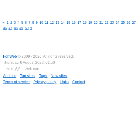
«
1
2
3
4
5
6
7
8
9
10
11
12
13
14
15
16
17
18
19
20
21
22
23
24
25
26
27
46
47
48
49
50
»
FohWeb
© 2009 - 2026. All rights reserved.
Thursday, 6 August 2026, 01:50
Add site
,
Top sites
,
Tags
,
New sites
,
Terms of service
,
Privacy policy
,
Links
,
Contact