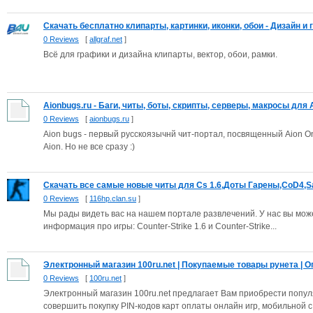
Скачать бесплатно клипарты, картинки, иконки, обои - Дизайн и гр
0 Reviews
[
allgraf.net
]
Всё для графики и дизайна клипарты, вектор, обои, рамки.
Aionbugs.ru - Баги, читы, боты, скрипты, серверы, макросы для Ai
0 Reviews
[
aionbugs.ru
]
Aion bugs - первый русскоязычнй чит-портал, посвященный Aion Onl
Aion. Но не все сразу :)
Скачать все самые новые читы для Cs 1.6,Доты Гарены,CoD4,Sa
0 Reviews
[
116hp.clan.su
]
Мы рады видеть вас на нашем портале развлечений. У нас вы мож
информация про игры: Counter-Strike 1.6 и Counter-Strike...
Электронный магазин 100ru.net | Покупаемые товары рунета | Оп
0 Reviews
[
100ru.net
]
Электронный магазин 100ru.net предлагает Вам приобрести попу
совершить покупку PIN-кодов карт оплаты онлайн игр, мобильной с.