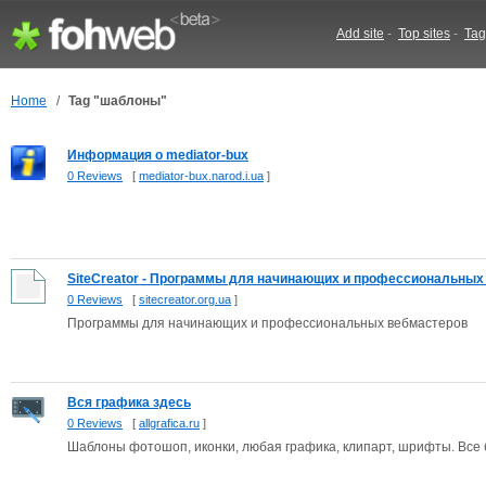
Add site
-
Top sites
-
Tag
Home
/
Tag "шаблоны"
Информация о mediator-bux
0 Reviews
[
mediator-bux.narod.i.ua
]
SiteCreator - Программы для начинающих и профессиональных 
0 Reviews
[
sitecreator.org.ua
]
Программы для начинающих и профессиональных вебмастеров
Вся графика здесь
0 Reviews
[
allgrafica.ru
]
Шаблоны фотошоп, иконки, любая графика, клипарт, шрифты. Все