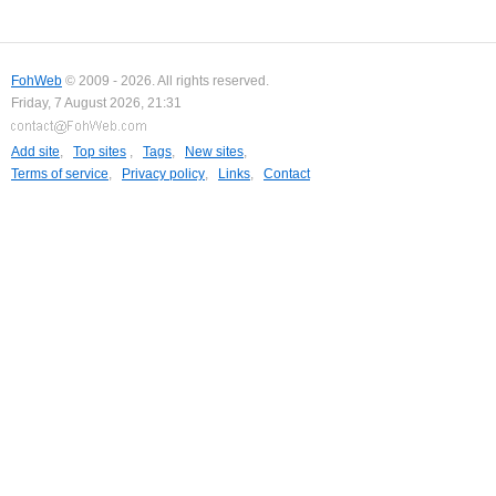
FohWeb
© 2009 - 2026. All rights reserved.
Friday, 7 August 2026, 21:31
Add site
,
Top sites
,
Tags
,
New sites
,
Terms of service
,
Privacy policy
,
Links
,
Contact