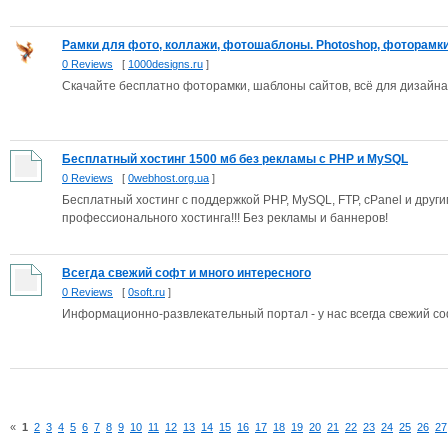
Рамки для фото, коллажи, фотошаблоны. Photoshop, фоторамки,
0 Reviews
[
1000designs.ru
]
Скачайте бесплатно фоторамки, шаблоны сайтов, всё для дизайна:
Бесплатный хостинг 1500 мб без рекламы с PHP и MySQL
0 Reviews
[
0webhost.org.ua
]
Бесплатный хостинг с поддержкой PHP, MySQL, FTP, cPanel и друг
профессионального хостинга!!! Без рекламы и баннеров!
Всегда свежий софт и много интересного
0 Reviews
[
0soft.ru
]
Информационно-развлекательный портал - у нас всегда свежий со
«
1
2
3
4
5
6
7
8
9
10
11
12
13
14
15
16
17
18
19
20
21
22
23
24
25
26
27