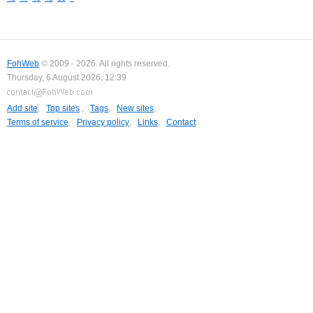
FohWeb
© 2009 - 2026. All rights reserved.
Thursday, 6 August 2026, 12:39
Add site
,
Top sites
,
Tags
,
New sites
,
Terms of service
,
Privacy policy
,
Links
,
Contact