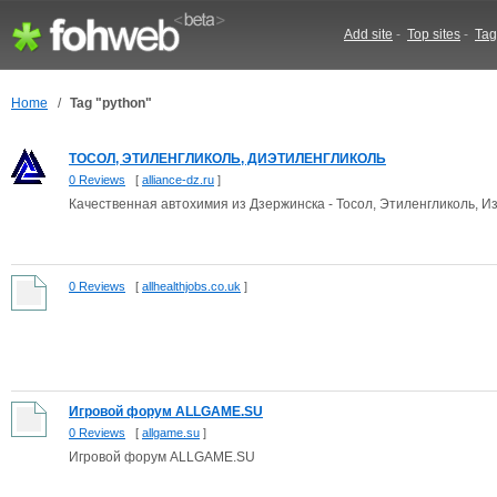
Add site
-
Top sites
-
Tag
Home
/
Tag "python"
ТОСОЛ, ЭТИЛЕНГЛИКОЛЬ, ДИЭТИЛЕНГЛИКОЛЬ
0 Reviews
[
alliance-dz.ru
]
Качественная автохимия из Дзержинска - Тосол, Этиленгликоль, И
0 Reviews
[
allhealthjobs.co.uk
]
Игровой форум ALLGAME.SU
0 Reviews
[
allgame.su
]
Игровой форум ALLGAME.SU