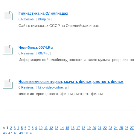
Гимнастика на Олимпиадах
0 Reviews
[
0limp.ru
]
Сайт о гимнастах СССР на Олимпийских играх.
Челябинск 0074.Ru
0 Reviews
[
0074.ru
]
Информация по Челябинску, новости, а также музыка, рецензии, к
Новинки кино в интернет, скачать фильм, смотреть фильм
0 Reviews
[
kino-video-online.ru
]
кино в интернет, скачать фильм, смотреть фильм
«
1
2
3
4
5
6
7
8
9
10
11
12
13
14
15
16
17
18
19
20
21
22
23
24
25
26
27
46
47
48
49
50
»