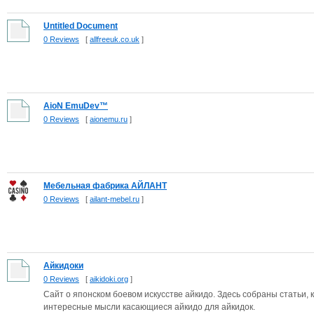
Untitled Document
0 Reviews
[
allfreeuk.co.uk
]
AioN EmuDev™
0 Reviews
[
aionemu.ru
]
Мебельная фабрика АЙЛАНТ
0 Reviews
[
ailant-mebel.ru
]
Айкидоки
0 Reviews
[
aikidoki.org
]
Сайт о японском боевом искусстве айкидо. Здесь собраны статьи,
интересные мысли касающиеся айкидо для айкидок.