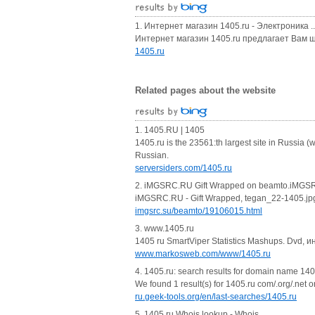
1. Интернет магазин 1405.ru - Электроника ..
Интернет магазин 1405.ru предлагает Вам ш
1405.ru
Related pages about the website
1. 1405.RU | 1405
1405.ru is the 23561:th largest site in Russia 
Russian.
serversiders.com/1405.ru
2. iMGSRC.RU Gift Wrapped on beamto.iMGSR
iMGSRC.RU - Gift Wrapped, tegan_22-1405.jpg 
imgsrc.su/beamto/19106015.html
3. www.1405.ru
1405 ru SmartViper Statistics Mashups. Dvd, 
www.markosweb.com/www/1405.ru
4. 1405.ru: search results for domain name 140
We found 1 result(s) for 1405.ru com/.org/.net or
ru.geek-tools.org/en/last-searches/1405.ru
5. 1405.ru Whois lookup - Whois