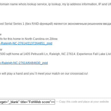
ain name whois lookup service, ip lookup, my ip address information, IP and URL
ied Serial Series 1 (без RAID-функций) является экономичным решением ввода-
ow
 for this home in North Carolina on Zillow.
-Pl-Raleigh-NC-27614/2137264851_zpid
ow
2500 sqft home at 1405 Petrucelli Ln, Raleigh, NC 27614. Experience Fall Lake Liv
-Ln-Raleigh-NC-27614/6484630_zpid
 will play a hand and you`ll meet your match on our crossroad.ru!
— Copy this code and place at your website