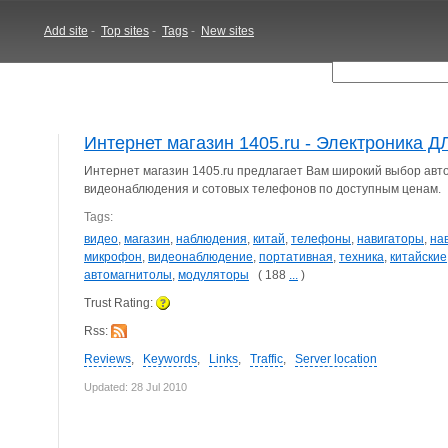
Add site
-
Top sites
-
Tags
-
New sites
Интернет магазин 1405.ru - Электроника 
Интернет магазин 1405.ru предлагает Вам широкий выбор авто
видеонаблюдения и сотовых телефонов по доступным ценам.
Tags:
видео
,
магазин
,
наблюдения
,
китай
,
телефоны
,
навигаторы
,
на
микрофон
,
видеонаблюдение
,
портативная
,
техника
,
китайские
автомагнитолы
,
модуляторы
( 188
...
)
Trust Rating:
Rss:
Reviews
,
Keywords
,
Links
,
Traffic
,
Server location
Updated: 28 Jul 2010