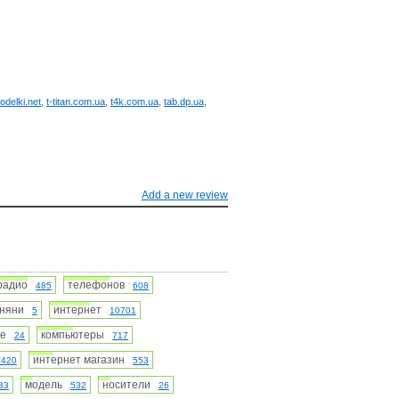
odelki.net
,
t-titan.com.ua
,
t4k.com.ua
,
tab.dp.ua
,
Add a new review
радио
телефонов
485
608
оняни
интернет
5
10701
ые
компьютеры
24
717
интернет магазин
1420
553
модель
носители
83
532
26