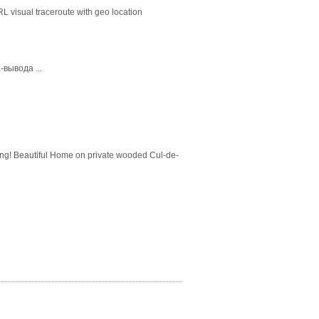
 visual traceroute with geo location
вывода ...
ing! Beautiful Home on private wooded Cul-de-