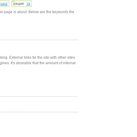
и
рации
1422
23
he page is about. Below are the keywords the
ng. External links tie the site with other sites
gines. It's desirable that the amount of internal