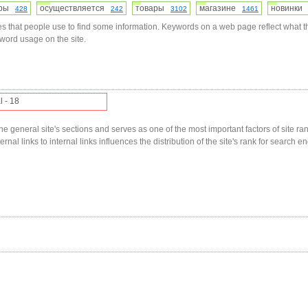
еры
осуществляется
товары
магазине
новинк
428
242
3102
1461
s that people use to find some information. Keywords on a web page reflect what t
yword usage on the site.
l - 18
he general site's sections and serves as one of the most important factors of site ranki
nal links to internal links influences the distribution of the site's rank for search en