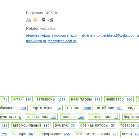
Bookmark 1405.ru:
Related websites:
allgames.net.ua
,
avto-souvenir.com
,
allgainers.ru
,
bestdieta.50webs.com
,
p
tabakeriya.ru
,
techbytech.com.ua
ия
китай
телефоны
навигаторы
навигатор
71
334
1337
123
109
аблюдение
портативная
техника
китайские
виде
309
26
1909
225
дуляторы
телевизоры
плееры
парктроники
бортов
6
212
148
27
р
автомобильный
руб руб
gps навигаторы
товаров
428
339
35
53
е
фонари
информации
сотовые телефоны
поиск
726
86
656
27
28