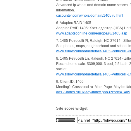
Advanced ip whois and domain name search. Dom
information.
cqcounter.com/whois/domain/1405.ru.html
6. Adaptec RAID 1405
Adaptec RAID 1405: Хост-адаптер (HBA) Unif
www.adapteconline.com/europe/ru/1405.asp
7. 1405 Petrucelli Pl, Raleigh, NC 27614 - Zill
See photos, maps, neighborhood and school info
www.zillow.com/homedetails/1405-Petrucelli
8. 1405 Petrucelli Ln, Raleigh, NC 27614 - Zill
Recent home sale: $309,000. 3 bed, 2.5 bath, 
sac lot ...
www.zillow.com/homedetails/1405-Petrucelli
9. Client ID: 1405
Meeting's Crossroad.ru: Main Page: May be fate
ads.7-dates.ru/luxlady/index.php3?code=1405
Site score widget