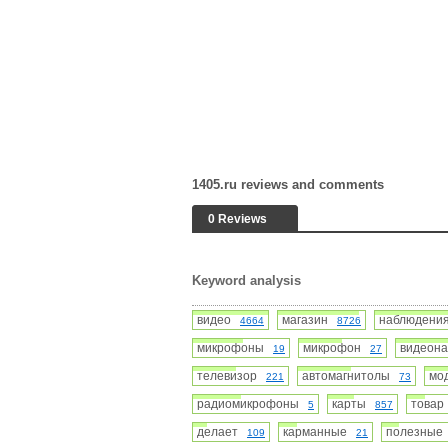
1405.ru reviews and comments
0 Reviews
Keyword analysis
видео
магазин
наблюден
4664
8726
микрофоны
микрофон
видеон
19
27
телевизор
автомагнитолы
мо
221
73
радиомикрофоны
карты
това
5
857
делает
карманные
полезны
109
21