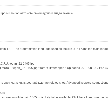
.
ирокий выбор автомобильной аудио и видео техники ...
(within .RU). The programming language used on the site is PHP and the main languag
C.RU, tegan_22-1405.jpg
фото ... tegan_22-1405.jpg ' from ' Gift Wrapped '. Uploaded 2010-08-03 21:45:4
интернет магазин, видеонаблюдение related sites. Advanced keyword suggestions.
5.ru
 .eu version of domain 1405.ru is likely to be available. Click here to register the d