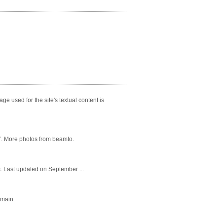
e used for the site's textual content is
7. More photos from beamto.
 Last updated on September ...
omain.