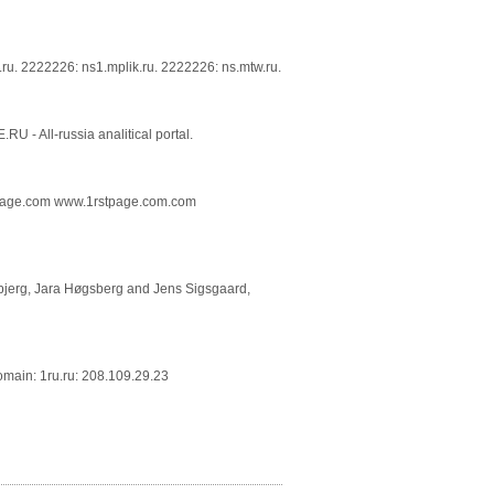
ru. 2222226: ns1.mplik.ru. 2222226: ns.mtw.ru.
U - All-russia analitical portal.
tpage.com www.1rstpage.com.com
jerg, Jara Høgsberg and Jens Sigsgaard,
Domain: 1ru.ru: 208.109.29.23