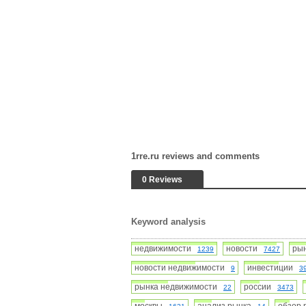
1rre.ru reviews and comments
0 Reviews
Keyword analysis
недвижимости
новости
ры
1239
7427
новости недвижимости
инвестиции
9
3
рынка недвижимости
россии
22
3473