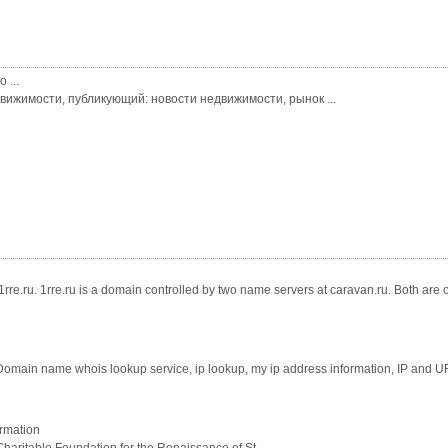
 ...
движимости, публикующий: новости недвижимости, рынок ...
rre.ru. 1rre.ru is a domain controlled by two name servers at caravan.ru. Both are 
ain name whois lookup service, ip lookup, my ip address information, IP and URL
ormation