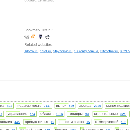
Updated: 29 Jul 2010
Bookmark 1rre.ru:
Related websites:
1domik.ru
,
1atoll.ru
,
altayzemlia.ru
,
100realty.com.ua
,
116metrov.ru
,
0629.c
нка
недвижимость
рынок
аренда
рынок недви
422
2147
629
2326
управление
область
тендеры
строительные
97
564
1026
93
825
анализ
аренда жилья
новости рынка
коммерческой
445
19
15
135