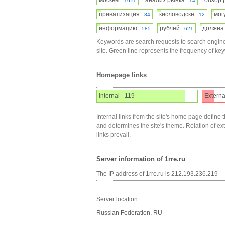
москвы
анализ рынка
обзор
1621
14
приватизация
кисловодске
мо
34
12
информацию
рублей
должн
585
621
Keywords are search requests to search engine
site. Green line represents the frequency of ke
Homepage links
Internal - 119
Externa
Internal links from the site's home page define t
and determines the site's theme. Relation of exter
links prevail.
Server information of 1rre.ru
The IP address of 1rre.ru is 212.193.236.219
Server location
Russian Federation, RU