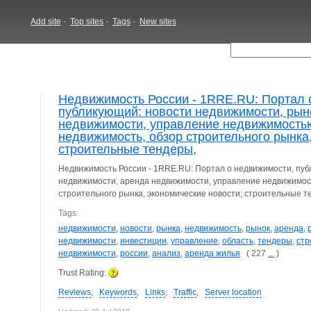
Add site
-
Top sites
-
Tags
-
New sites
Недвижимость России - 1RRE.RU: Портал 
публикующий: новости недвижимости, рын
недвижимости, управление недвижимостью
недвижимость, обзор строительного рынка,
строительные тендеры,
Недвижимость России - 1RRE.RU: Портал о недвижимости, пуб
недвижимости, аренда недвижимости, управление недвижимост
строительного рынка, экономические новости; строительные т
Tags:
недвижимости
,
новости
,
рынка
,
недвижимость
,
рынок
,
аренда
,
недвижимости
,
инвестиции
,
управление
,
область
,
тендеры
,
стр
недвижимости
,
россии
,
анализ
,
аренда жилья
( 227
...
)
Trust Rating:
Reviews
,
Keywords
,
Links
,
Traffic
,
Server location