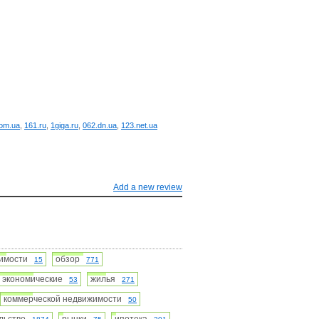
om.ua
,
161.ru
,
1giga.ru
,
062.dn.ua
,
123.net.ua
Add a new review
жимости
обзор
15
771
экономические
жилья
53
271
коммерческой недвижимости
50