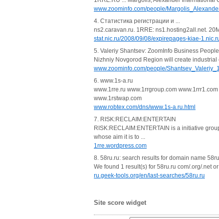
1RRE.RU ... Margolis, Alexander International C
www.zoominfo.com/people/Margolis_Alexand
4. Статистика регистрации и ...
ns2.caravan.ru. 1RRE: ns1.hosting2all.net. 20
stat.nic.ru/2008/09/08/expirepages-kiae-1.nic.
5. Valeriy Shantsev: ZoomInfo Business People
Nizhniy Novgorod Region will create industrial
www.zoominfo.com/people/Shantsev_Valeriy_
6. www.1s-a.ru
www.1rre.ru www.1rrgroup.com www.1rrr1.com
www.1rstwap.com
www.robtex.com/dns/www.1s-a.ru.html
7. RISK:RECLAIM:ENTERTAIN
RISK:RECLAIM:ENTERTAIN is a initiative gro
whose aim it is to ...
1rre.wordpress.com
8. 58ru.ru: search results for domain name 58ru
We found 1 result(s) for 58ru.ru com/.org/.net o
ru.geek-tools.org/en/last-searches/58ru.ru
Site score widget