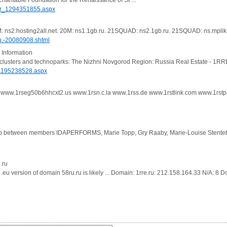
haritable Foundation for the Renaissance of St ...
er_1294351855.aspx
M: ns2.hosting2all.net. 20M: ns1.1gb.ru. 21SQUAD: ns2.1gb.ru. 21SQUAD: ns.mplik.
ru.-20080908.shtml
 Information
 clusters and technoparks: The Nizhni Novgorod Region: Russia Real Estate - 1RRE.R
1195238528.aspx
 www.1rseg50b6hhcxt2.us www.1rsn.c.la www.1rss.de www.1rstlink.com www.1rs
up between members IDAPERFORMS, Marie Topp, Gry Raaby, Marie-Louise Stenteb
.ru
r .eu version of domain 58ru.ru is likely ... Domain: 1rre.ru: 212.158.164.33 N/A: 8 