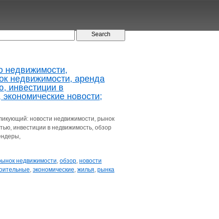
о недвижимости,
ок недвижимости, аренда
, инвестиции в
 экономические новости;
ликующий: новости недвижимости, рынок
ью, инвестиции в недвижимость, обзор
ендеры,
рынок недвижимости
,
обзор
,
новости
оительные
,
экономические
,
жилья
,
рынка