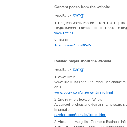
Content pages from the website
1. Недвижимость России - 1RRE.RU: Портал о
Недвижимость России - 1rre.ru: Портал о не
www.1rre.ru
2. 1rre.ru
1rre.ru/news/doc/40545
Related pages about the website
1. www.1rre.ru
Www.1rre.ru has one IP number , via cname to 1
on a ...
www.robtex.com/dns/www.1rre.ru.html
2. 1rre.ru whois lookup - Whois
Advanced ip whois and domain name search. Dom
information.
dawhois.com/domain/1rre.ru.html
3. Alexander Margolis - ZoomInfo Business Inf