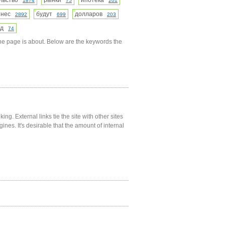
ельство
рынки
ипотека
1874
75
201
знес
будут
долларов
2892
699
203
зд
74
he page is about. Below are the keywords the
ng. External links tie the site with other sites
gines. It's desirable that the amount of internal