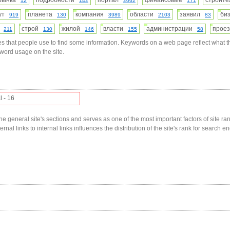
 рынка
подробности
портал
финансовые
строит
12
142
2062
171
гут
планета
компания
области
заявил
би
919
130
3989
2103
83
а
строй
жилой
власти
администрации
прое
211
130
146
155
58
s that people use to find some information. Keywords on a web page reflect what t
yword usage on the site.
l - 16
he general site's sections and serves as one of the most important factors of site ranki
nal links to internal links influences the distribution of the site's rank for search en