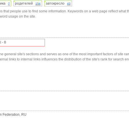
нчика
родителей
автокресло
7
154
43
s that people use to find some information. Keywords on a web page reflect what t
yword usage on the site.
l - 8
he general site's sections and serves as one of the most important factors of site ranki
nal links to internal links influences the distribution of the site's rank for search en
an Federation, RU