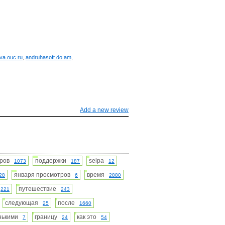
va.ouc.ru
,
andruhasoft.do.am
,
Add a new review
тров
поддержки
selpa
1073
187
12
января просмотров
время
28
6
2880
я
путешествие
221
243
следующая
после
25
1660
нькими
границу
как это
7
24
54