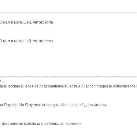
ТО мам и малышей. Автокресла
ТО мам и малышей. Автокресла
...
.ru acciaio.ru aces-gs.ru aconditioner.ru acst64.ru actionimages.ru actualfinance.
а Ярушке. На Я.ру можно: создать блог, личный дневник или ...
оге, фирменные кресла для ребенка из Германии