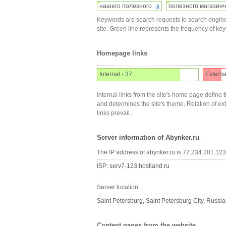
нашего полезного
полезного магази
8
Keywords are search requests to search engine
site. Green line represents the frequency of ke
Homepage links
Internal - 37
Externa
Internal links from the site's home page define t
and determines the site's theme. Relation of exter
links prevail.
Server information of Abynker.ru
The IP address of abynker.ru is 77.234.201.123
ISP: serv7-123.hostland.ru
Server location
Saint Petersburg, Saint Petersburg City, Russi
Content pages from the website