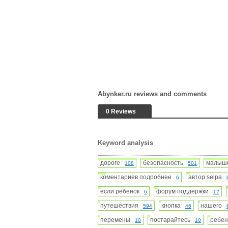
Abynker.ru reviews and comments
0 Reviews
Keyword analysis
дороге
безопасность
малы
108
501
коментариев подробнее
автор selpa
6
если ребенок
форум поддержки
6
12
путешествия
кнопка
нашего
594
46
перемены
постарайтесь
ребе
10
10