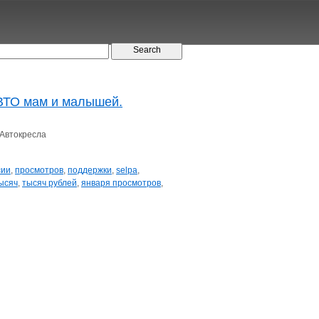
АВТО мам и малышей.
 Автокресла
сии
,
просмотров
,
поддержки
,
selpa
,
ысяч
,
тысяч рублей
,
января просмотров
,