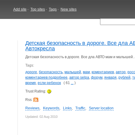
Add site
-
Top sites
-
Tags
-
New sites
Детская безопасность в дороге. Все дла 
Автокресла
Детская безопасность в дороге. Все дла АВТО мам и малышей.
Tags:
дороге
,
безопасность
,
малышей
,
мам
,
коментариев
,
автор
,
рос
коментариев подробнее
,
автор selpa
,
форум
,
января
,
рублей
,
т
время
,
если ребенок
( 61
...
)
Trust Rating:
Rss:
Reviews
,
Keywords
,
Links
,
Traffic
,
Server location
Updated: 02 Aug 2010