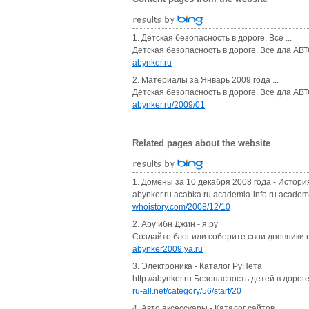
1. Детская безопасность в дороге. Все ...
Детская безопасность в дороге. Все дла АВ
abynker.ru
2. Материалы за Январь 2009 года ...
Детская безопасность в дороге. Все дла АВ
abynker.ru/2009/01
Related pages about the website
1. Домены за 10 декабря 2008 года - История 
abynker.ru acabka.ru academia-info.ru acadomia
whoistory.com/2008/12/10
2. Аby ибн Джин - я.ру
Создайте блог или соберите свои дневники н
abynker2009.ya.ru
3. Электроника - Каталог РуНета
http://abynker.ru Безопасность детей в дор
ru-all.net/category/56/start/20
4. Авто аксессуары - Каталог сайтов ...