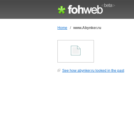
Home
/
www.Abynker.ru
See how abynker.ru looked in the past