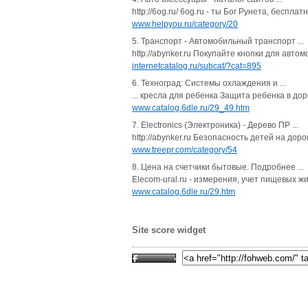
http://6og.ru/ 6og.ru - ты Бог Рунета, бесплат
www.helpyou.ru/category/20
5. Транспорт - Автомобильный транспорт ...
http://abynker.ru Покупайте кнопки для авт
internetcatalog.ru/subcat/?cat=895
6. Техноград: Системы охлаждения и ...
... кресла для ребенка Защита ребенка в дор
www.catalog.6dle.ru/29_49.htm
7. Electronics (Электроника) - Дерево ПР ...
http://abynker.ru Безопасность детей на дор
www.treepr.com/category/54
8. Цена на счетчики бытовые. Подробнее ...
Elecom-ural.ru - измерения, учет пищевых 
www.catalog.6dle.ru/29.htm
Site score widget