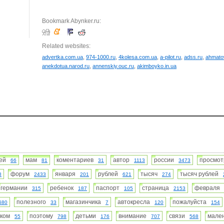
Bookmark Abynker.ru:
Related websites:
advertka.com.ua
,
974-1000.ru
,
4kolesa.com.ua
,
a-pilot.ru
,
adss.ru
,
ahmato
anekdotua.narod.ru
,
annenskiy.ouc.ru
,
akimboyko.in.ua
шей
мам
коментариев
автор
россии
просмо
66
81
31
1113
3473
форум
января
рублей
тысяч
тысяч рублей
8
2433
201
621
274
германии
ребенок
паспорт
страница
феврал
315
187
105
2153
полезного
магазинчика
автокресла
пожалуйста
680
33
7
120
154
нком
поэтому
детьми
внимание
связи
мале
55
798
176
707
568