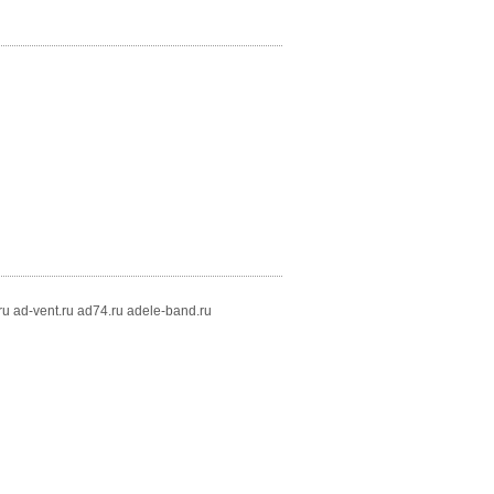
ru ad-vent.ru ad74.ru adele-band.ru