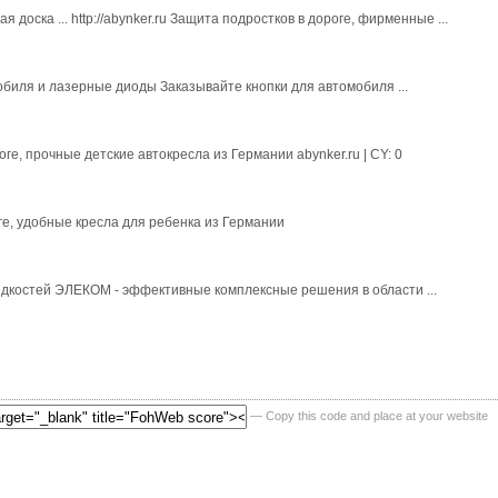
ная доска ... http://abynker.ru Защита подростков в дороге, фирменные ...
омобиля и лазерные диоды Заказывайте кнопки для автомобиля ...
оге, прочные детские автокресла из Германии abynker.ru | CY: 0
оге, удобные кресла для ребенка из Германии
жидкостей ЭЛЕКОМ - эффективные комплексные решения в области ...
— Copy this code and place at your website