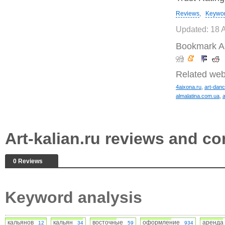
Reviews
,
Keywo
Updated: 18 
Bookmark Art
Related web
4aixona.ru
,
art-dan
almalatina.com.ua
,
Art-kalian.ru reviews and 
0 Reviews
Keyword analysis
кальянов
кальян
восточные
оформление
аренд
12
34
59
934