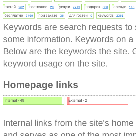
гостей
восточное
услуги
подарок
аренде
202
20
7713
680
146
бесплатно
при заказе
для гостей
keywords
7469
36
9
2361
Keywords are search requests to s
some information. Keywords on a w
Below are the keywords the site. 
keyword usage on the site.
Homepage links
Internal - 49
External - 2
Internal links from the site's home
and serves as one of the most impo