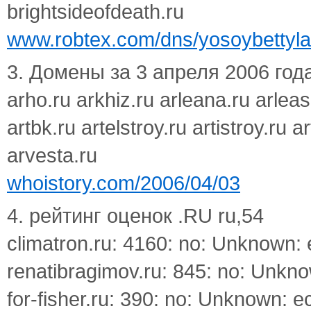
brightsideofdeath.ru
www.robtex.com/dns/yosoybettylaf
3. Домены за 3 апреля 2006 года 
arho.ru arkhiz.ru arleana.ru arleasin
artbk.ru artelstroy.ru artistroy.ru a
arvesta.ru
whoistory.com/2006/04/03
4. рейтинг оценок .RU ru,54
climatron.ru: 4160: no: Unknown:
renatibragimov.ru: 845: no: Unkno
for-fisher.ru: 390: no: Unknown: e