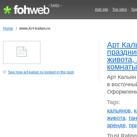
Add site
-
Top sites
-
Tag
Home
/
www.Art-kalian.ru
Арт Кал
праздни
живота,
комнаты
See how art-kalian.ru looked in the past
Арт Кальян
в восточны
Оформление
Tags:
кальянов
,
к
живота
,
та
аренде
,
пр
Trust Ratin