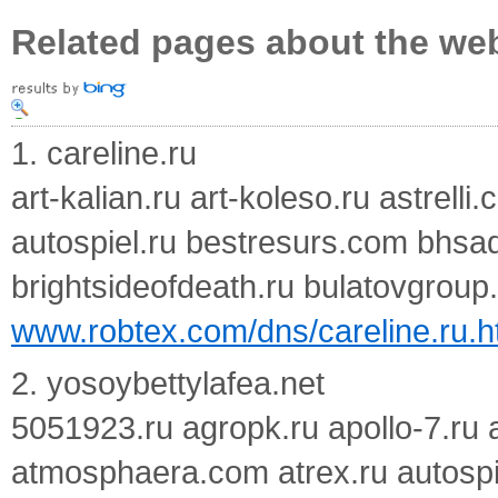
Related pages about the we
1. careline.ru
art-kalian.ru art-koleso.ru astrel
autospiel.ru bestresurs.com bhsad
brightsideofdeath.ru bulatovgroup
www.robtex.com/dns/careline.ru.h
2. yosoybettylafea.net
5051923.ru agropk.ru apollo-7.ru ar
atmosphaera.com atrex.ru autospie