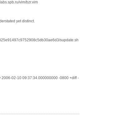
labs.spb.ru/vim/bzr.vim
rstated yet distinct.
8b9ad325e91497c9752908c5db30ae6d3/supdate.sh
l.py 2006-02-10 09:37:34.000000000 -0800 +diff -