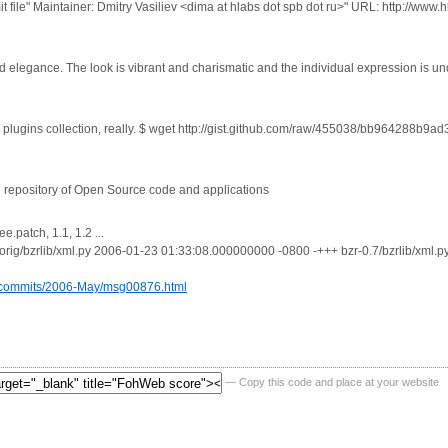
 file" Maintainer: Dmitry Vasiliev <dima at hlabs dot spb dot ru>" URL: http://www.h
 elegance. The look is vibrant and charismatic and the individual expression is unde
y plugins collection, really. $ wget http://gist.github.com/raw/455038/bb96428
 repository of Open Source code and applications
e.patch, 1.1, 1.2 ...
r-0.7.orig/bzrlib/xml.py 2006-01-23 01:33:08.000000000 -0800 -+++ bzr-0.7/bzrlib/xm
as-commits/2006-May/msg00876.html
— Copy this code and place at your website