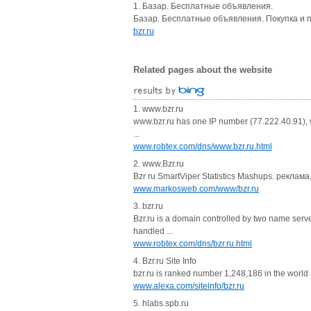
1. Базар. Бесплатные объявления.
Базар. Бесплатные объявления. Покупка и пр
bzr.ru
Related pages about the website
1. www.bzr.ru
www.bzr.ru has one IP number (77.222.40.91), wh
...
www.robtex.com/dns/www.bzr.ru.html
2. www.Bzr.ru
Bzr ru SmartViper Statistics Mashups. реклам
www.markosweb.com/www/bzr.ru
3. bzr.ru
Bzr.ru is a domain controlled by two name serv
handled ...
www.robtex.com/dns/bzr.ru.html
4. Bzr.ru Site Info
bzr.ru is ranked number 1,248,186 in the world 
www.alexa.com/siteinfo/bzr.ru
5. hlabs.spb.ru