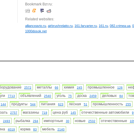
Bookmark Bzr.ru:
Related websites:
allianceavto.ru
,
airbrushrelatto.ru
,
161.farvarter.ru
,
161.ru
,
082.crimea.ua
,
0
1000dosok.net
борудование
металлы
химия
промышленное
не
2572
66
245
126
луги
объявлений
уголь
доска
деловых
то
7713
2540
75
2459
84
о
продукты
питания
лесная
промышленность
144
544
623
51
255
азать
магазины
цена руб
отечественные автомобили
2757
719
145
9
ей
рыбалка
импортные
новые
отечественные
2493
294
30
2532
10
аина
корма
мебель
4019
83
2140