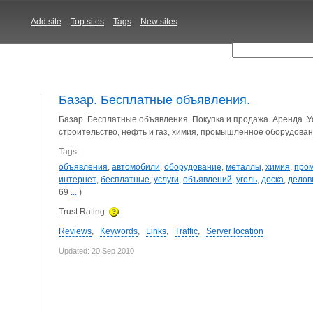
Add site
-
Top sites
-
Tags
-
New sites
Базар. Бесплатные объявления.
Базар. Бесплатные объявления. Покупка и продажа. Аренда. У
строительство, нефть и газ, химия, промышленное оборудовани
Tags:
объявления
,
автомобили
,
оборудование
,
металлы
,
химия
,
про
интернет
,
бесплатные
,
услуги
,
объявлений
,
уголь
,
доска
,
делов
69
...
)
Trust Rating:
Reviews
,
Keywords
,
Links
,
Traffic
,
Server location
Updated: 20 Sep 2010