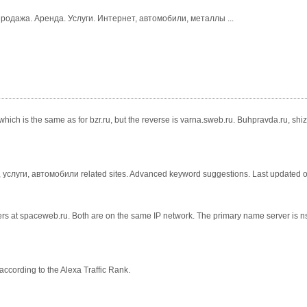
одажа. Аренда. Услуги. Интернет, автомобили, металлы ...
ich is the same as for bzr.ru, but the reverse is varna.sweb.ru. Buhpravda.ru, shiz
а, услуги, автомобили related sites. Advanced keyword suggestions. Last updated
ers at spaceweb.ru. Both are on the same IP network. The primary name server is ns
according to the Alexa Traffic Rank.