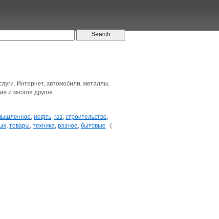
слуги. Интернет, автомобили, металлы,
е и многое другое.
мышленное
,
нефть
,
газ
,
строительство
,
ых
,
товары
,
техника
,
разное
,
бытовые
(