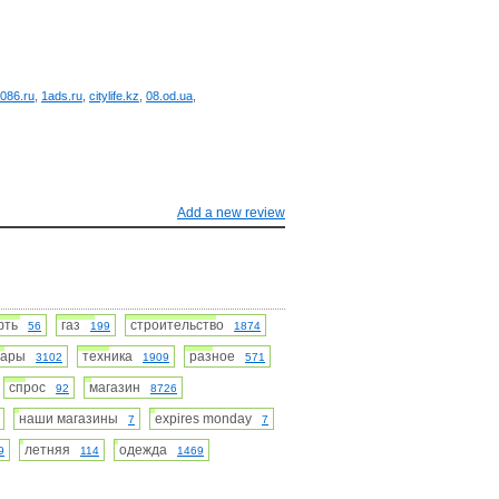
086.ru
,
1ads.ru
,
citylife.kz
,
08.od.ua
,
Add a new review
фть
газ
строительство
56
199
1874
вары
техника
разное
3102
1909
571
спрос
магазин
92
8726
наши магазины
expires monday
7
7
летняя
одежда
9
114
1469