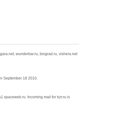
gara.net, wunderbar.ru, biograd.ru, vishera.net
 on September 18 2010.
1.spaceweb.ru. Incoming mail for bzr.ru is