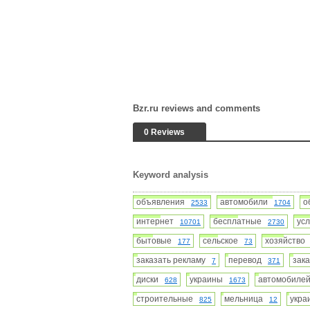
Bzr.ru reviews and comments
0 Reviews
Keyword analysis
объявления
автомобили
о
2533
1704
интернет
бесплатные
ус
10701
2730
бытовые
сельское
хозяйств
177
73
заказать рекламу
перевод
зак
7
371
диски
украины
автомобил
628
1673
строительные
мельница
укр
825
12