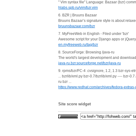
" Vim syntax file" Language: Bazaar (bzr) commit
hlabs.spb.ru/vim/bzr.vim
6. BZR | Bruuns Bazaar
Bruuns Bazaar’s signature style is about relaxed
bruunsbazaar.com/bzr
7. MyFreeWeb in English - Filed under 'bzr'
Awesome script for your Django apps or jQuer
en.myfreeweb.ru/tag/bzr
8. SourceForge: Browsing /java-ru
The world's largest development and download
java-ru.bzr.sourceforge.net/bzr/java-ru
9. rpms/bzr/FC-4 .cvsignore, 1.2, 1.3 bzr-sys-etre
... bzrlib/xml.py bzr-0.7/bzrlib/xml.py ---- bz
ru bzr ...
https://www.redhat.com/archives/fedora-extr
Site score widget