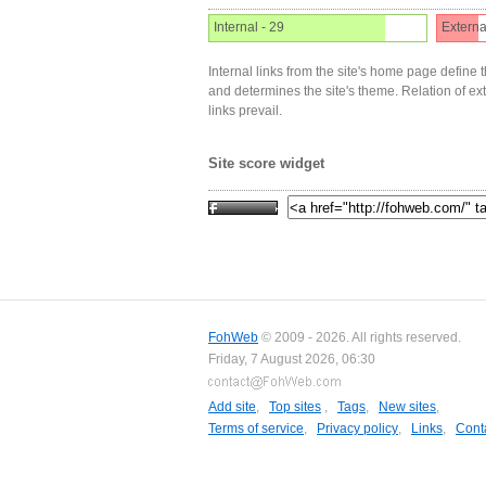
Internal - 29
Externa
Internal links from the site's home page define t
and determines the site's theme. Relation of exter
links prevail.
Site score widget
FohWeb
© 2009 - 2026. All rights reserved.
Friday, 7 August 2026, 06:30
Add site
,
Top sites
,
Tags
,
New sites
,
Terms of service
,
Privacy policy
,
Links
,
Cont