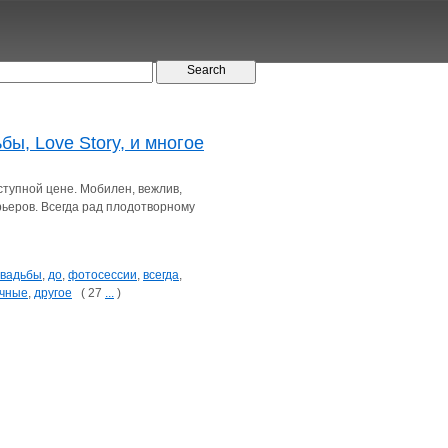
ы, Love Story, и многое
тупной цене. Мобилен, вежлив,
рьеров. Всегда рад плодотворному
свадьбы
,
до
,
фотосессии
,
всегда
,
чные
,
другое
( 27
...
)