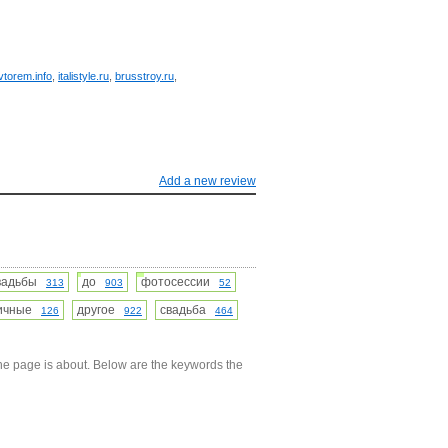
vtorem.info
,
italistyle.ru
,
brusstroy.ru
,
Add a new review
вадьбы
до
фотосессии
313
903
52
личные
другое
свадьба
126
922
464
he page is about. Below are the keywords the