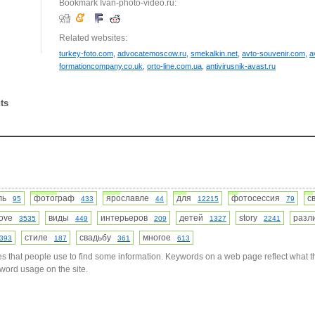
Bookmark Ivan-photo-video.ru:
Related websites:
turkey-foto.com
,
advocatemoscow.ru
,
smekalkin.net
,
avto-souvenir.com
,
a
formationcompany.co.uk
,
orto-line.com.ua
,
antivirusnik-avast.ru
ts
вль
фотограф
ярославле
для
фотосессия
с
95
433
44
12215
79
love
виды
интерьеров
детей
story
раз
3535
449
209
1327
2241
стиле
свадьбу
многое
393
187
361
613
s that people use to find some information. Keywords on a web page reflect what t
yword usage on the site.