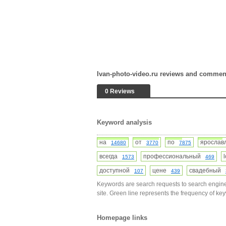
Ivan-photo-video.ru reviews and commen
0 Reviews
Keyword analysis
на
от
по
яросла
14680
3770
7875
всегда
профессиональный
1573
469
доступной
цене
свадебный
107
439
Keywords are search requests to search engine
site. Green line represents the frequency of ke
Homepage links