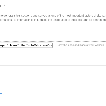
l - 7
he general site's sections and serves as one of the most important factors of site ranki
nal links to internal links influences the distribution of the site's rank for search en
— Copy this code and place at your website
act