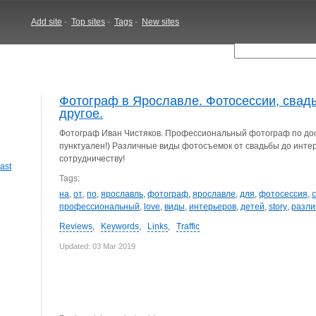
Add site
-
Top sites
-
Tags
-
New sites
Фотограф в Ярославле. Фотосессии, свадьб
другое.
Фотограф Иван Чистяков. Профессиональный фотограф по дос
пунктуален!) Различные виды фотосъемок от свадьбы до инте
сотрудничеству!
ast
Tags:
на
,
от
,
по
,
ярославль
,
фотограф
,
ярославле
,
для
,
фотосессия
,
профессиональный
,
love
,
виды
,
интерьеров
,
детей
,
story
,
разли
Reviews
,
Keywords
,
Links
,
Traffic
Updated: 03 Mar 2019