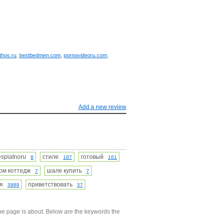
lthos.ru
,
bestbedmen.com
,
pornovideoru.com
,
Add a new review
esplatnoru
стиле
готовый
8
187
161
ом коттедж
шале купить
7
7
ия
приветствовать
3989
37
he page is about. Below are the keywords the