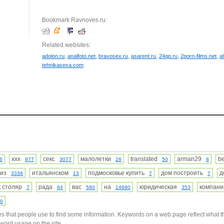
Bookmark Ravnoves.ru:
Related websites:
adolon.ru
,
analfoto.net
,
bravosex.ru
,
asarent.ru
,
24qp.ru
,
2porn-films.net
,
a
tehnikasexa.com
xxx
секс
малолетки
translated
arman29
b
6
877
3077
28
50
8
из
итальянском
подмосковье купить
дом построить
д
3338
13
7
7
к столяр
рада
вас
на
юридическая
компан
7
64
580
14680
353
0
s that people use to find some information. Keywords on a web page reflect what t
yword usage on the site.