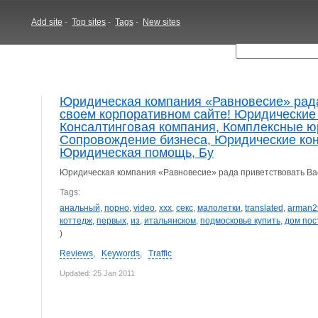
Add site
-
Top sites
-
Tags
-
New sites
Юридическая компания «Равновесие» рада
своем корпоративном сайте! Юридические 
Консалтинговая компания, Комплексные ю
Сопровождение бизнеса, Юридические кон
Юридическая помощь, Бу
Юридическая компания «Равновесие» рада приветствовать Вас
Tags:
анальный
,
порно
,
video
,
xxx
,
секс
,
малолетки
,
translated
,
arman2
коттедж
,
первых
,
из
,
итальянском
,
подмосковье купить
,
дом пос
)
Reviews
,
Keywords
,
Traffic
Updated: 25 Jan 2011