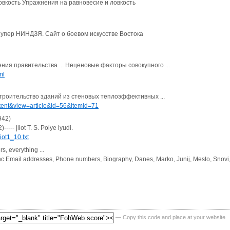
овкость Упражнения на равновесие и ловкость
 Супер НИНДЗЯ. Сайт о боевом искусстве Востока
ния правительства ... Неценовые факторы совокупного ...
ml
роительство зданий из стеновых теплоэффективных ...
ent&view=article&id=56&Itemid=71
942)
--- |liot T. S. Polye lyudi.
ot1_10.txt
, everything ...
c Email addresses, Phone numbers, Biography, Danes, Marko, Junij, Mesto, Snovi, 
— Copy this code and place at your website