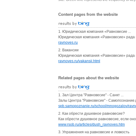
Content pages from the website
1. Юридическая компания «Равновесие ...
Юридическая компания «Равновесие» рада п
ravnoves.ru
2. Вакансии
Юридическая компания «Равновесие» рада п
ravnoves.ru/vakansii.html
Related pages about the website
1. Зал Центра "Равновесие" - Санкт ...
Залы Центра "Равновесие" - Самопознание.ру
spb.samopoznanie.ru/school/mnogozalov/ravn
2. Как обрести душевное равновесие?
Как обрести душевное равновесие, если оно 
www.rsob.ru/articles/dush_ravnoves.htm
3. Упражнения на равновесие и ловкость