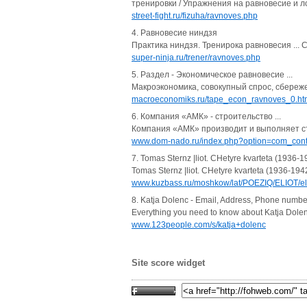
тренировки / Упражнения на равновесие и л
street-fight.ru/fizuha/ravnoves.php
4. Равновесие ниндзя
Практика ниндзя. Тренирока равновесия ...
super-ninja.ru/trener/ravnoves.php
5. Раздел - Экономическое равновесие ...
Макроэкономика, совокупный спрос, сбереже
macroeconomiks.ru/tape_econ_ravnoves_0.ht
6. Компания «АМК» - строительство ...
Компания «АМК» производит и выполняет ст
www.dom-nado.ru/index.php?option=com_cont
7. Tomas Sternz |liot. CHetyre kvarteta (1936-1
Tomas Sternz |liot. CHetyre kvarteta (1936-1942)--
www.kuzbass.ru/moshkow/lat/POEZIQ/ELIOT/eli
8. Katja Dolenc - Email, Address, Phone numbers
Everything you need to know about Katja Dolen
www.123people.com/s/katja+dolenc
Site score widget