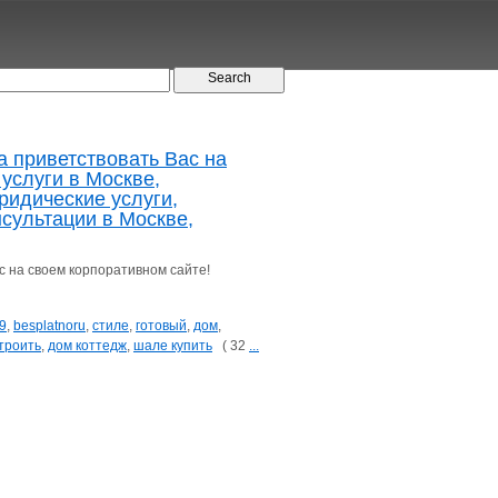
 приветствовать Вас на
услуги в Москве,
ридические услуги,
сультации в Москве,
 на своем корпоративном сайте!
9
,
besplatnoru
,
стиле
,
готовый
,
дом
,
троить
,
дом коттедж
,
шале купить
( 32
...