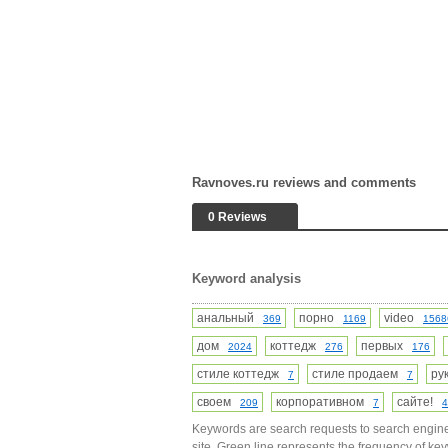
Ravnoves.ru reviews and comments
0 Reviews
Keyword analysis
анальный
порно
video
369
1169
1568
дом
коттедж
первых
2024
276
176
стиле коттедж
стиле продаем
ру
7
7
своем
корпоративном
сайте!
209
7
4
Keywords are search requests to search engine
site. Green line represents the frequency of ke