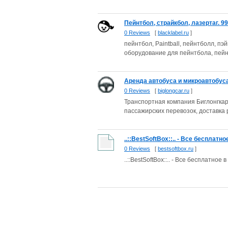
Пейнтбол, страйкбол, лазертаг. 99
0 Reviews
[
blacklabel.ru
]
пейнтбол, Paintball, пейнтболл, п
оборудование для пейнтбола, пейнт
Аренда автобуса и микроавтобуса,
0 Reviews
[
biglongcar.ru
]
Транспортная компания Биглонгкар 
пассажирских перевозок, доставка р
..::BestSoftBox::.. - Все бесплатно
0 Reviews
[
bestsoftbox.ru
]
..::BestSoftBox::.. - Все бесплатное в