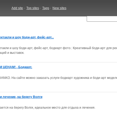
Add site
-
Top sites
-
Tags
-
New sites
ктакли и шоу боди-арт, фейс-арт...
такли и шоу боди-арт, фейс-арт, бодиарт фото.: Креативный боди-арт для р
аций и выставок.
М ЦЕНАМ! - Бодиарт.
ANKO. На сайте можно заказать услуги бодиарт художника и боди-арт модел
и лечение, на берегу Волги
ается на берегу Волги, идеальное место для отдыха и лечения.