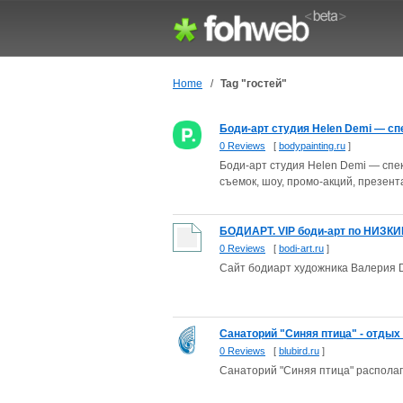
Home
/
Tag "гостей"
Боди-арт студия Helen Demi — спе
0 Reviews
[
bodypainting.ru
]
Боди-арт студия Helen Demi — спек
съемок, шоу, промо-акций, презент
БОДИАРТ. VIP боди-арт по НИЗКИ
0 Reviews
[
bodi-art.ru
]
Сайт бодиарт художника Валерия D
Санаторий "Синяя птица" - отдых 
0 Reviews
[
blubird.ru
]
Санаторий "Синяя птица" располаг