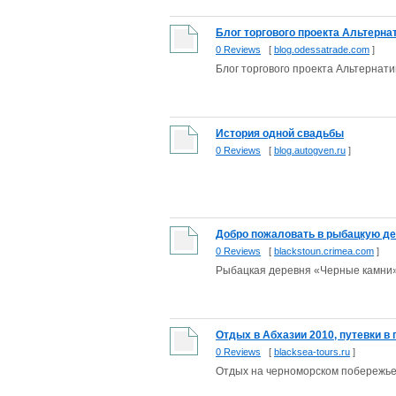
Блог торгового проекта Альтернат
0 Reviews
[
blog.odessatrade.com
]
Блог торгового проекта Альтернатив
История одной свадьбы
0 Reviews
[
blog.autogven.ru
]
Добро пожаловать в рыбацкую д
0 Reviews
[
blackstoun.crimea.com
]
Рыбацкая деревня «Черные камни
Отдых в Абхазии 2010, путевки в 
0 Reviews
[
blacksea-tours.ru
]
Отдых на черноморском побережье 