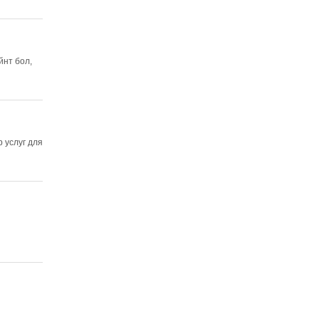
йнт бол,
 услуг для