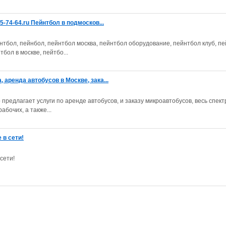
5-74-64.ru Пейнтбол в подмосков...
эйнтбол, пейнбол, пейнтбол москва, пейнтбол оборудование, пейнтбол клуб, пе
бол в москве, пейтбо...
 аренда автобусов в Москве, зака...
предлагает услуги по аренде автобусов, и заказу микроавтобусов, весь спектр
абочих, а также...
е в сети!
 сети!