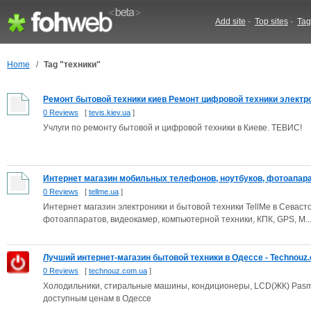
Add site
-
Top sites
-
Tag
Home
/
Tag "техники"
Ремонт бытовой техники киев Ремонт цифровой техники электро
0 Reviews
[
tevis.kiev.ua
]
Учлуги по ремонту бытовой и цифровой техники в Киеве. ТЕВИС!
Интернет магазин мобильных телефонов, ноутбуков, фотоапарато
0 Reviews
[
tellme.ua
]
Интернет магазин электроники и бытовой техники TellMe в Севас
фотоаппаратов, видеокамер, компьютерной техники, КПК, GPS, M..
Лучший интернет-магазин бытовой техники в Одессе - Technouz.c
0 Reviews
[
technouz.com.ua
]
Холодильники, стиральные машины, кондиционеры, LCD(ЖК) Pasm
доступным ценам в Одессе