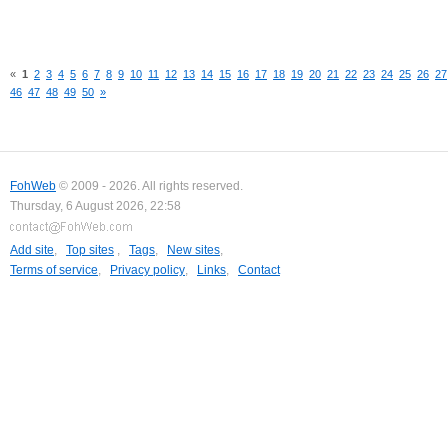
«
1
2
3
4
5
6
7
8
9
10
11
12
13
14
15
16
17
18
19
20
21
22
23
24
25
26
27
46
47
48
49
50
»
FohWeb
© 2009 - 2026. All rights reserved.
Thursday, 6 August 2026, 22:58
Add site
,
Top sites
,
Tags
,
New sites
,
Terms of service
,
Privacy policy
,
Links
,
Contact