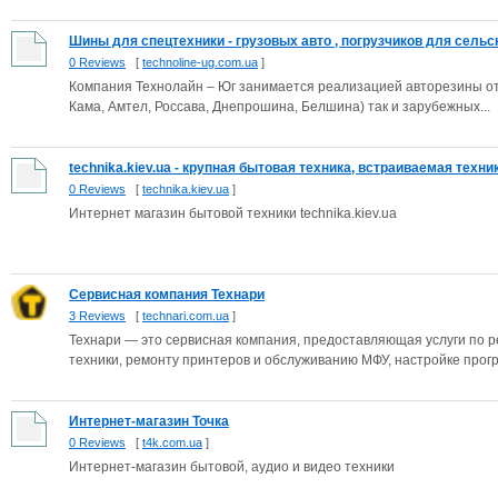
Шины для спецтехники - грузовых авто , погрузчиков для сельск
0 Reviews
[
technoline-ug.com.ua
]
Компания Технолайн – Юг занимается реализацией авторезины от
Кама, Амтел, Россава, Днепрошина, Белшина) так и зарубежных...
technika.kiev.ua - крупная бытовая техника, встраиваемая техни
0 Reviews
[
technika.kiev.ua
]
Интернет магазин бытовой техники technika.kiev.ua
Сервисная компания Технари
3 Reviews
[
technari.com.ua
]
Технари — это сервисная компания, предоставляющая услуги по 
техники, ремонту принтеров и обслуживанию МФУ, настройке прогр.
Интернет-магазин Точка
0 Reviews
[
t4k.com.ua
]
Интернет-магазин бытовой, аудио и видео техники