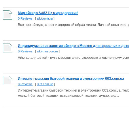
Мир айкидо &#8211; мир здоровья!
0 Reviews
[
aikidomir.ru
]
Все про айкидо, спорт и здоровый образ жизни. Личный опыт инстр
Индивидуальные занятия айкидо в Москве для взрослых и детей,
0 Reviews
[
aiki-moscow.ru
]
Айкидо для детей - путь к воспитанию, здоровью и жизненному усп
Интернет-магазин бытовой техники и электроники 003.com.ua
0 Reviews
[
003.com.ua
]
Интернет-магазин бытовой техники и электроники 003.com.ua. тел:
мелкой бытовой техники, встраиваемой техники, аудио, вид...