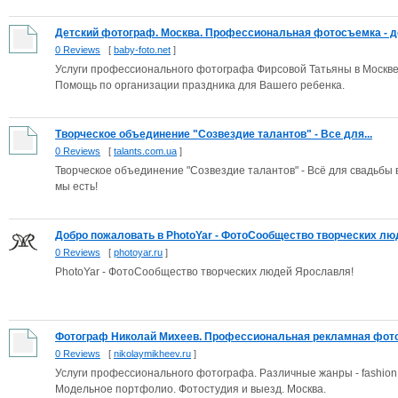
Детский фотограф. Москва. Профессиональная фотосъемка - де
0 Reviews
[
baby-foto.net
]
Услуги профессионального фотографа Фирсовой Татьяны в Москве 
Помощь по организации праздника для Вашего ребенка.
Творческое объединение "Созвездие талантов" - Все для...
0 Reviews
[
talants.com.ua
]
Творческое объединение "Созвездие талантов" - Всё для свадьбы 
мы есть!
Добро пожаловать в PhotoYar - ФотоСообщество творческих люд
0 Reviews
[
photoyar.ru
]
PhotoYar - ФотоСообщество творческих людей Ярославля!
Фотограф Николай Михеев. Профессиональная рекламная фотог
0 Reviews
[
nikolaymikheev.ru
]
Услуги профессионального фотографа. Различные жанры - fashion,
Модельное портфолио. Фотостудия и выезд. Москва.