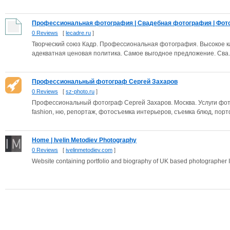
Профессиональная фотография | Свадебная фотография | Фотокн
0 Reviews
[
lecadre.ru
]
Творческий союз Кадр. Профессиональная фотография. Высокое кач
адекватная ценовая политика. Самое выгодное предложение. Сва..
Профессиональный фотограф Сергей Захаров
0 Reviews
[
sz-photo.ru
]
Профессиональный фотограф Сергей Захаров. Москва. Услуги фо
fashion, ню, репортаж, фотосъемка интерьеров, съемка блюд, портф
Home | Ivelin Metodiev Photography
0 Reviews
[
ivelinmetodiev.com
]
Website containing portfolio and biography of UK based photographer 