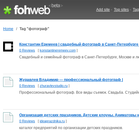
Add site
-
Top sites
-
Tag
Home
/
Tag "фотограф"
Константин Еремеев | свадебный фотограф в Санкт-Петербурге и
0 Reviews
[
konstantineremeev.com
]
Cвадебный и семейный фотограф в Санкт-Петербурге, Москве и лю
Журавлев Владимир — профессиональный фотограф |
0 Reviews
[
zhuravlevstudio.ru
]
Профессиональный фотограф. Все виды съемок. Свадьба. Студийн
Организация детских праздников. Детские клоуны. Аниматоры на
0 Reviews
[
ideaprazdnika.ru
]
каталог предприятий по организации детских праздников.