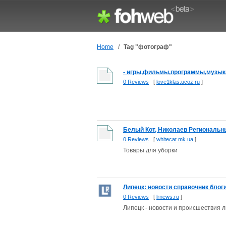
Home
/
Tag "фотограф"
- игры,фильмы,программы,музыка
0 Reviews
[
love1klas.ucoz.ru
]
Белый Кот, Николаев Региональн
0 Reviews
[
whitecat.mk.ua
]
Товары для уборки
Липецк: новости справочник блог
0 Reviews
[
lrnews.ru
]
Липецк - новости и происшествия 