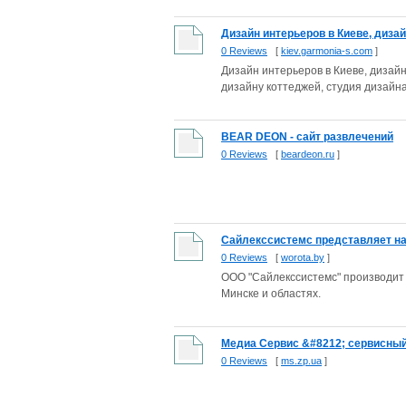
Дизайн интерьеров в Киеве, дизай
0 Reviews
[
kiev.garmonia-s.com
]
Дизайн интерьеров в Киеве, дизайн
дизайну коттеджей, студия дизайна
BEAR DEON - сайт развлечений
0 Reviews
[
beardeon.ru
]
Сайлекссистемс представляет на с
0 Reviews
[
worota.by
]
ООО "Сайлекссистемс" производит в
Минске и областях.
Медиа Сервис &#8212; сервисный
0 Reviews
[
ms.zp.ua
]