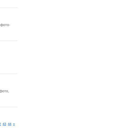
 фото-
фото,
2
43
44
»