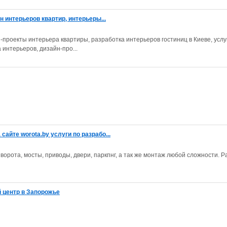
н интерьеров квартир, интерьеры...
-проекты интерьера квартиры, разработка интерьеров гостиниц в Киеве, услу
 интерьеров, дизайн-про...
айте worota.by услуги по разрабо...
орота, мосты, приводы, двери, паркпнг, а так же монтаж любой сложности. Р
 центр в Запорожье