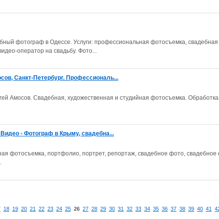
бный фотограф в Одессе. Услуги: профессиональная фотосъемка, свадебная
идео-оператор на свадьбу. Фото...
ов, Санкт-Петербург. Профессиональ...
й Амосов. Свадебная, художественная и студийная фотосъемка. Обработка
идео - Фотограф в Крыму, свадебна...
я фотосъемка, портфолио, портрет, репортаж, свадебное фото, свадебное 
.
7
18
19
20
21
22
23
24
25
26
27
28
29
30
31
32
33
34
35
36
37
38
39
40
41
4