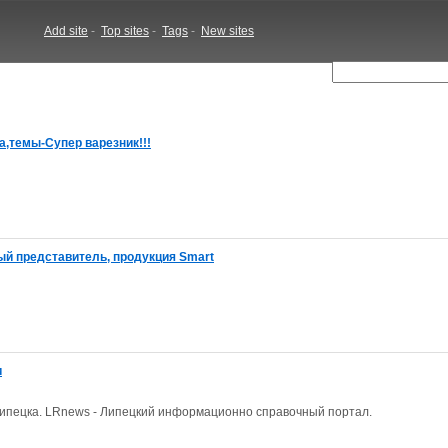
Add site
-
Top sites
-
Tags
-
New sites
,темы-Супер варезник!!!
ый представитель, продукция Smart
и
липецка. LRnews - Липецкий информационно справочный портал.