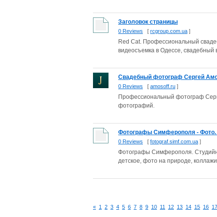
Заголовок страницы
0 Reviews
[
rcgroup.com.ua
]
Red Cat. Профессиональный сваде
видеосъемка в Одессе, свадебный в
Свадебный фотограф Сергей Амос
0 Reviews
[
amosoff.ru
]
Профессиональный фотограф Серге
фотографий.
Фотографы Симферополя - Фото. В
0 Reviews
[
fotograf.simf.com.ua
]
Фотографы Симферополя. Студийна
детское, фото на природе, коллажи
«
1
2
3
4
5
6
7
8
9
10
11
12
13
14
15
16
1