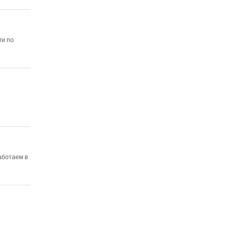
ги по
аботаем в